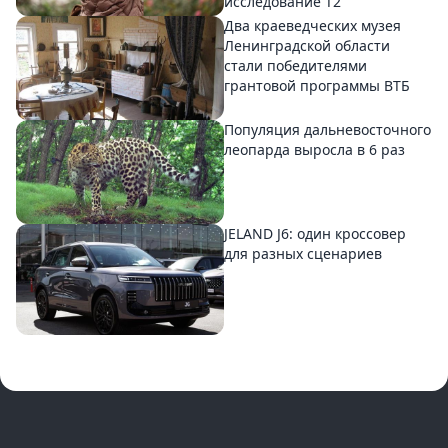
исследование T2
Два краеведческих музея
Ленинградской области
стали победителями
грантовой программы ВТБ
Популяция дальневосточного
леопарда выросла в 6 раз
JELAND J6: один кроссовер
для разных сценариев