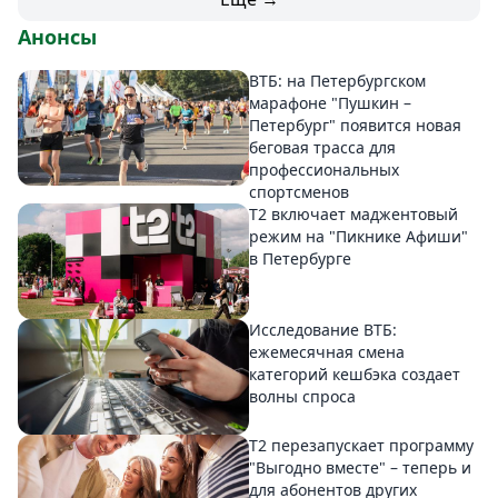
Анонсы
ВТБ: на Петербургском
марафоне "Пушкин –
Петербург" появится новая
беговая трасса для
профессиональных
спортсменов
Т2 включает маджентовый
режим на "Пикнике Афиши"
в Петербурге
Исследование ВТБ:
ежемесячная смена
категорий кешбэка создает
волны спроса
Т2 перезапускает программу
"Выгодно вместе" – теперь и
для абонентов других