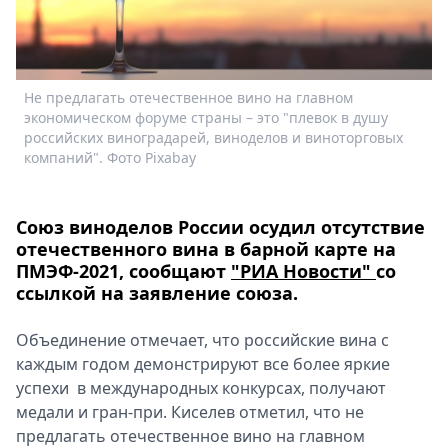
Спецпроекты
Звезды
Выборы
2026
Не предлагать отечественное вино на главном
Скачай
экономическом форуме страны – это "плевок в душу
российских виноградарей, виноделов и виноторговых
Metro
компаний". Фото Pixabay
Союз виноделов России осудил отсутствие
отечественного вина в барной карте на
ПМЭФ-2021, сообщают
"РИА Новости"
со
ссылкой на заявление союза.
Объединение отмечает, что российские вина с
каждым годом демонстрируют все более яркие
успехи в международных конкурсах, получают
медали и гран-при. Киселев отметил, что не
предлагать отечественное вино на главном