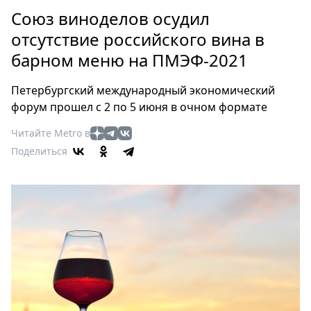
Петербург
Союз виноделов осудил
Россия
отсутствие российского вина в
Мир
барном меню на ПМЭФ-2021
Здоровье
Еда
Петербургский международный экономический
Туризм
форум прошел с 2 по 5 июня в очном формате
Мода
Читайте Metro в
Театр
Поделиться
Кино
Афиша
Книги
Выставки
Пресс-
релизы
О
Metro
Стримы