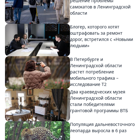
решение проблемы
самокатов в Ленинградской
области
Блогер, которого хотят
оштрафовать за ремонт
дорог, встретился с «Новыми
людьми»
В Петербурге и
Ленинградской области
растет потребление
мобильного трафика –
исследование T2
Два краеведческих музея
Ленинградской области
стали победителями
грантовой программы ВТБ
Популяция дальневосточного
леопарда выросла в 6 раз