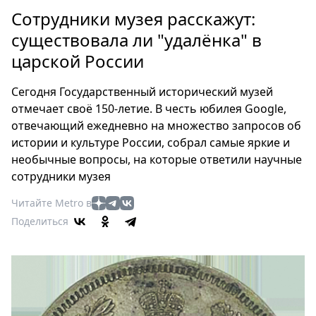
Петербург
Сотрудники музея расскажут:
Россия
существовала ли "удалёнка" в
Мир
царской России
Здоровье
Еда
Сегодня Государственный исторический музей
Туризм
отмечает своё 150-летие. В честь юбилея Google,
Мода
отвечающий ежедневно на множество запросов об
Театр
истории и культуре России, собрал самые яркие и
Кино
необычные вопросы, на которые ответили научные
сотрудники музея
Афиша
Книги
Читайте Metro в
Выставки
Поделиться
Пресс-
релизы
О
Metro
Стримы