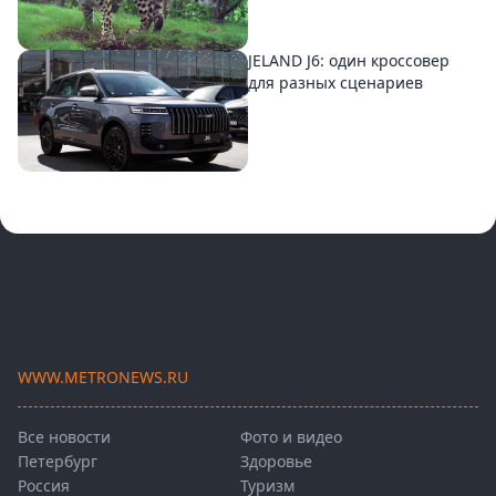
JELAND J6: один кроссовер
для разных сценариев
WWW.METRONEWS.RU
Все новости
Фото и видео
Петербург
Здоровье
Россия
Туризм