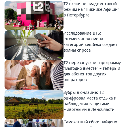
Т2 включает маджентовый
режим на "Пикнике Афиши"
в Петербурге
Исследование ВТБ:
ежемесячная смена
категорий кешбэка создает
волны спроса
Т2 перезапускает программу
"Выгодно вместе" – теперь и
для абонентов других
операторов
Зубры в онлайне: Т2
оцифровал места отдыха и
наблюдения за дикими
животными в Ленобласти
Самокатный сбор: найдено