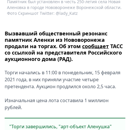
Памятник был установлен в честь 250-летия села Новая
Спецпроекты
Аленовка в городе Нововоронеже Воронежской области.
Звезды
Фото Скриншот Twitter: @lady_Katz
Выборы
2026
Вызвавший общественный резонанс
Скачай
памятник Аленки из Нововоронежа
Metro
продали на торгах. Об этом
сообщает
ТАСС
со ссылкой на представителя Российского
аукционного дома (РАД).
Торги начались в 11:00 в понедельник, 15 февраля
2021 года, в них приняли участие четыре
претендента. Аукцион продлился около 2,5 часа.
Изначальная цена лота составила 1 миллион
рублей.
"Торги завершились, "арт-объект Аленушка"