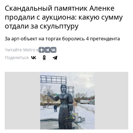
Петербург
Скандальный памятник Аленке
Россия
продали с аукциона: какую сумму
Мир
отдали за скульптуру
Здоровье
Еда
За арт-объект на торгах боролись 4 претендента
Туризм
Мода
Читайте Metro в
Поделиться
Театр
Кино
Афиша
Книги
Выставки
Пресс-
релизы
О
Metro
Стримы