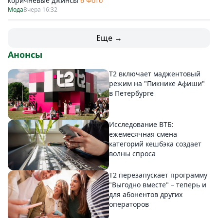
коричневые джинсы
6 Фото
Мода
Вчера 16:32
Еще →
Анонсы
Т2 включает маджентовый
режим на "Пикнике Афиши"
в Петербурге
Исследование ВТБ:
ежемесячная смена
категорий кешбэка создает
волны спроса
Т2 перезапускает программу
"Выгодно вместе" – теперь и
для абонентов других
операторов