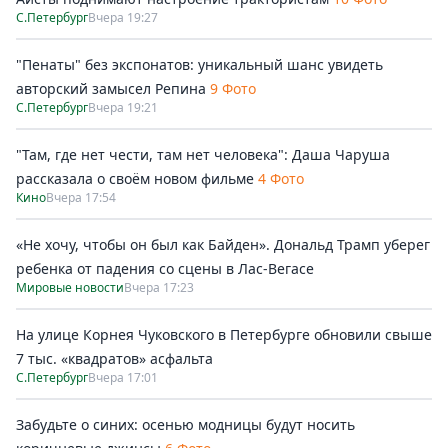
С.Петербург
Вчера 19:27
"Пенаты" без экспонатов: уникальный шанс увидеть
авторский замысел Репина
9 Фото
С.Петербург
Вчера 19:21
"Там, где нет чести, там нет человека": Даша Чаруша
рассказала о своём новом фильме
4 Фото
Кино
Вчера 17:54
«Не хочу, чтобы он был как Байден». Дональд Трамп уберег
ребенка от падения со сцены в Лас-Вегасе
Мировые новости
Вчера 17:23
На улице Корнея Чуковского в Петербурге обновили свыше
7 тыс. «квадратов» асфальта
С.Петербург
Вчера 17:01
Забудьте о синих: осенью модницы будут носить