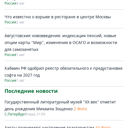
Россия
4 авг
Что известно о взрыве в ресторане в центре Москвы
Россия
2 авг
Августовские нововведения: индексация пенсий, новые
опции карты "Мир", изменения в ОСАГО и возможности
для самозанятых
Россия
1 авг
Кабмин РФ одобрил реестр обязательного к предустановке
софта на 2027 год
Россия
1 авг
Последние новости
Государственный литературный музей "ХХ век" отметит
день рождения Михаила Зощенко
2 Фото
С.Петербург
Вчера 21:59
Аисты поднимают настроение трактористам
10 Фото