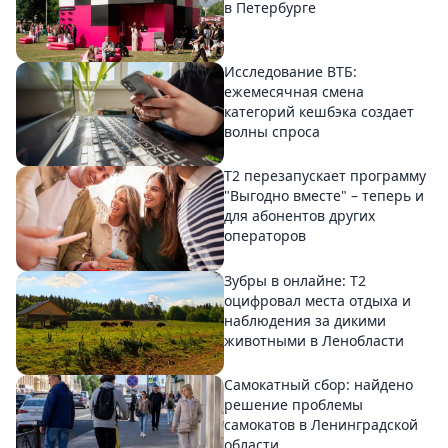
в Петербурге
Исследование ВТБ:
ежемесячная смена
категорий кешбэка создает
волны спроса
Т2 перезапускает программу
"Выгодно вместе" – теперь и
для абонентов других
операторов
Зубры в онлайне: Т2
оцифровал места отдыха и
наблюдения за дикими
животными в Ленобласти
Самокатный сбор: найдено
решение проблемы
самокатов в Ленинградской
области