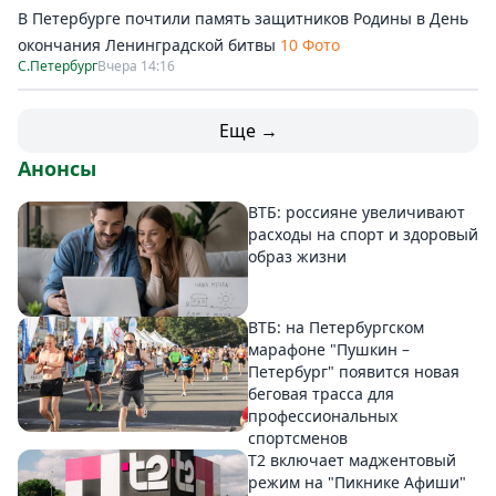
В Петербурге почтили память защитников Родины в День
окончания Ленинградской битвы
10 Фото
С.Петербург
Вчера 14:16
Еще →
Анонсы
ВТБ: россияне увеличивают
расходы на спорт и здоровый
образ жизни
ВТБ: на Петербургском
марафоне "Пушкин –
Петербург" появится новая
беговая трасса для
профессиональных
спортсменов
Т2 включает маджентовый
режим на "Пикнике Афиши"