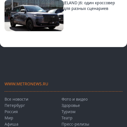
JELAND J6: один кроссовер
для разных сценариев
WWW.METRONEWS.RU
Все новости
Фото и видео
Петербург
Здоровье
Россия
Туризм
Мир
Театр
Афиша
Пресс-релизы