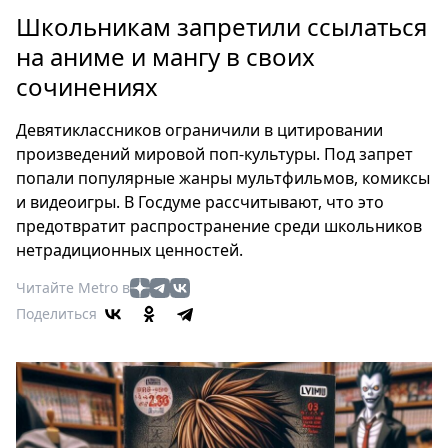
Петербург
Школьникам запретили ссылаться
Россия
на аниме и мангу в своих
Мир
сочинениях
Здоровье
Еда
Девятиклассников ограничили в цитировании
Туризм
произведений мировой поп-культуры. Под запрет
Мода
попали популярные жанры мультфильмов, комиксы
Театр
и видеоигры. В Госдуме рассчитывают, что это
Кино
предотвратит распространение среди школьников
нетрадиционных ценностей.
Афиша
Книги
Читайте Metro в
Выставки
Поделиться
Пресс-
релизы
О
Metro
Стримы