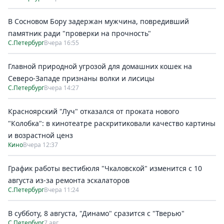
В Сосновом Бору задержан мужчина, повредивший
памятник ради "проверки на прочность"
С.Петербург
Вчера 16:55
Главной природной угрозой для домашних кошек на
Северо-Западе признаны волки и лисицы
С.Петербург
Вчера 14:27
Красноярский "Луч" отказался от проката нового
"Колобка": в кинотеатре раскритиковали качество картины
и возрастной ценз
Кино
Вчера 12:37
График работы вестибюля "Чкаловской" изменится с 10
августа из-за ремонта эскалаторов
С.Петербург
Вчера 11:24
В субботу, 8 августа, "Динамо" сразится с "Тверью"
С.Петербург
7 авг