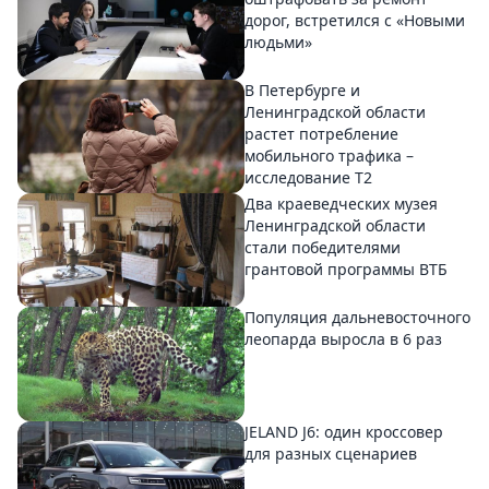
дорог, встретился с «Новыми
людьми»
В Петербурге и
Ленинградской области
растет потребление
мобильного трафика –
исследование T2
Два краеведческих музея
Ленинградской области
стали победителями
грантовой программы ВТБ
Популяция дальневосточного
леопарда выросла в 6 раз
JELAND J6: один кроссовер
для разных сценариев