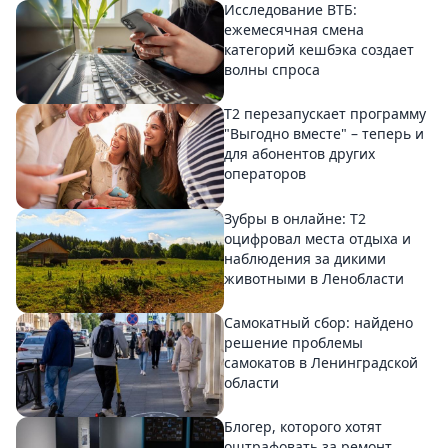
Исследование ВТБ:
ежемесячная смена
категорий кешбэка создает
волны спроса
Т2 перезапускает программу
"Выгодно вместе" – теперь и
для абонентов других
операторов
Зубры в онлайне: Т2
оцифровал места отдыха и
наблюдения за дикими
животными в Ленобласти
Самокатный сбор: найдено
решение проблемы
самокатов в Ленинградской
области
Блогер, которого хотят
оштрафовать за ремонт