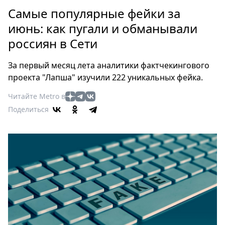
Петербург
Самые популярные фейки за
Россия
июнь: как пугали и обманывали
Мир
россиян в Сети
Здоровье
Еда
За первый месяц лета аналитики фактчекингового
Туризм
проекта "Лапша" изучили 222 уникальных фейка.
Мода
Читайте Metro в
Театр
Поделиться
Кино
Афиша
Книги
Выставки
Пресс-
релизы
О
Metro
Стримы