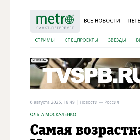
ВСЕ НОВОСТИ
ПЕТ
СТРИМЫ
СПЕЦПРОЕКТЫ
ЗВЕЗДЫ
В
erid: LdtCK5Efv
АО "ГАТР", ИНН: 7841320717
РЕКЛАМА
6 августа 2025, 18:49
|
Новости —
Россия
ОЛЬГА МОСКАЛЕНКО
Самая возрастн