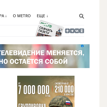
РА ↓
О METRO
ЕЩЕ ↓