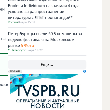
Books и Individuum назначили 4 года
 ей
условно за распространение
литературы с ЛГБТ-пропагандой*
Россия
Вчера 15:08
Петербуржцы съели 60,5 кг малины за
 на
неделю фестиваля на Московском
рынке
5 Фото
С.Петербург
Вчера 14:22
Еще →
erid: LdtCK5udn
АО "ГАТР", ИНН: 7841320717
РЕКЛАМА
унья