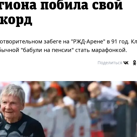
гиона побила свой
екорд
отворительном забеге на "РЖД-Арене" в 91 год. К
обычной "бабули на пенсии" стать марафонкой.
Поделиться