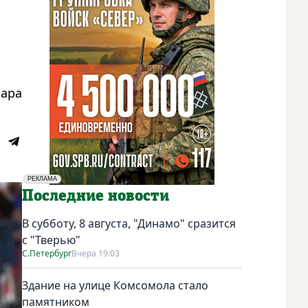
лара
РЕКЛАМА
Социальная реклама
Последние новости
В субботу, 8 августа, "Динамо" сразится
с "Тверью"
С.Петербург
Вчера 19:03
Здание на улице Комсомола стало
памятником