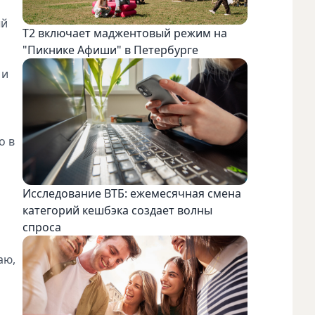
ый
Т2 включает маджентовый режим на
"Пикнике Афиши" в Петербурге
 и
о в
Исследование ВТБ: ежемесячная смена
категорий кешбэка создает волны
спроса
аю,