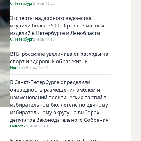
С.Петербург
Вчера 18:57
Эксперты надзорного ведомства
изучили более 3500 образцов мясных
изделий в Петербурге и Ленобласти
С.Петербург
Вчера 17:10
ВТБ: россияне увеличивают расходы на
спорт и здоровый образ жизни
Новости
Вчера 17:02
В Санкт-Петербурге определили
очередность размещения эмблем и
наименований политических партий в
избирательном бюллетене по единому
избирательному округу на выборах
депутатов Законодательного Собрания
Новости
Вчера 16:13
Бывшему главе издательств Popcorn