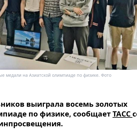
ые медали на Азиатской олимпиаде по физике. Фото
ников выиграла восемь золотых
мпиаде по физике, сообщает
ТАСС
с
Минпросвещения.