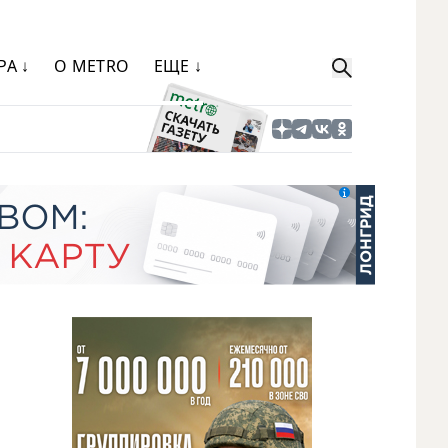
РА ↓
О METRO
ЕЩЕ ↓