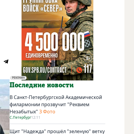
РЕКЛАМА
Социальная реклама
Последние новости
В Санкт-Петербургской Академической
филармонии прозвучит "Реквием
Незабытых"
3 Фото
С.Петербург
12:11
Щит "Надежда" прошёл "зеленую" ветку