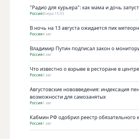
"Радио для курьера": как мама и дочь запус
Россия
Вчера 15:55
В ночь на 13 августа ожидается пик метеор
Россия
4 авг
Владимир Путин подписал закон о монитори
Россия
4 авг
Что известно о взрыве в ресторане в центр
Россия
2 авг
Августовские нововведения: индексация пе
возможности для самозанятых
Россия
1 авг
Кабмин РФ одобрил реестр обязательного к 
Россия
1 авг