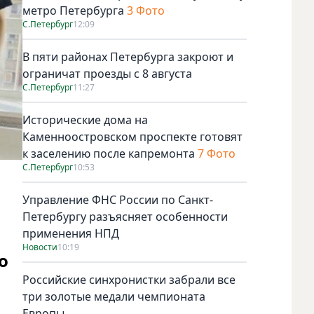
метро Петербурга
3 Фото
С.Петербург
12:09
В пяти районах Петербурга закроют и
ограничат проезды с 8 августа
С.Петербург
11:27
Исторические дома на
Каменноостровском проспекте готовят
к заселению после капремонта
7 Фото
С.Петербург
10:53
Управление ФНС России по Санкт-
Петербургу разъясняет особенности
применения НПД
Новости
10:19
о
Российские синхронистки забрали все
три золотые медали чемпионата
Европы