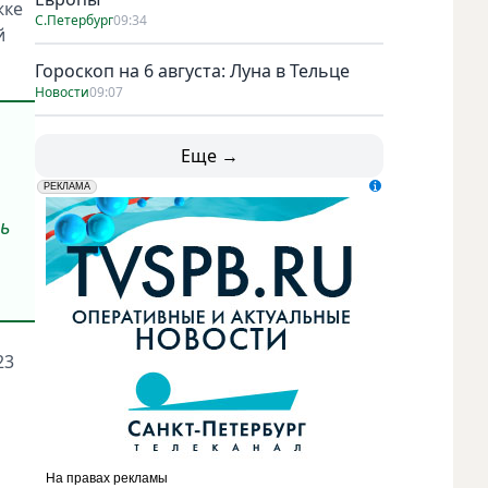
жке
С.Петербург
09:34
й
Гороскоп на 6 августа: Луна в Тельце
Новости
09:07
Еще →
erid: LdtCK5udn
АО "ГАТР", ИНН: 7841320717
РЕКЛАМА
ь
23