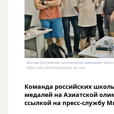
Восемь российских школьников завоевали золот
https://vk.com/minprosvet, vk.com
Команда российских школь
медалей на Азиатской оли
ссылкой на пресс-службу 