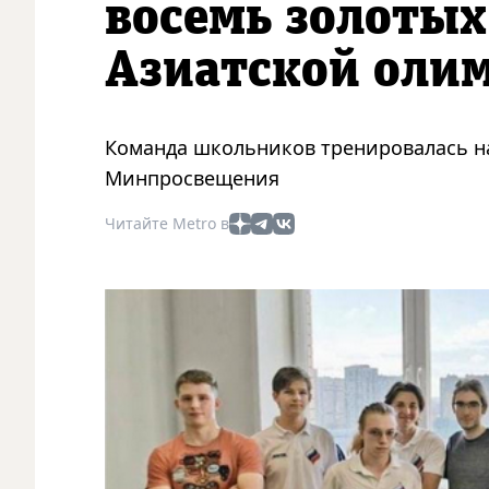
восемь золотых
Азиатской оли
Команда школьников тренировалась н
Минпросвещения
Читайте Metro в