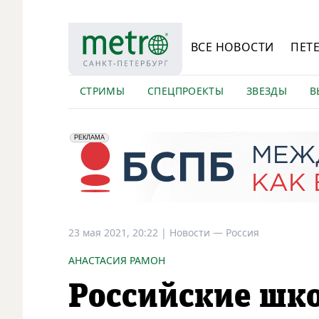
ВСЕ НОВОСТИ
ПЕТ
СТРИМЫ
СПЕЦПРОЕКТЫ
ЗВЕЗДЫ
В
erid: 2VfnxyFybV5
ПАО "Банк "Санкт-Петербург", ИНН: 7831000027
РЕКЛАМА
23 мая 2021, 20:22
|
Новости —
Россия
АНАСТАСИЯ РАМОН
Российские шк