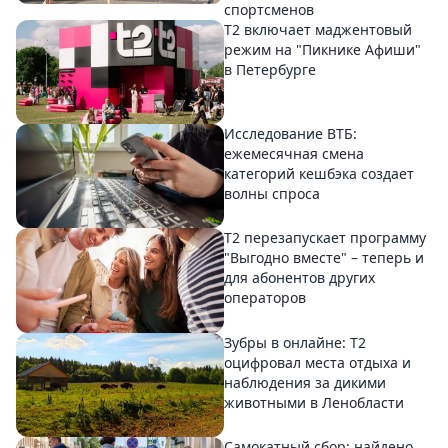
спортсменов
Т2 включает маджентовый
режим на "Пикнике Афиши"
в Петербурге
Исследование ВТБ:
ежемесячная смена
категорий кешбэка создает
волны спроса
Т2 перезапускает программу
"Выгодно вместе" – теперь и
для абонентов других
операторов
Зубры в онлайне: Т2
оцифровал места отдыха и
наблюдения за дикими
животными в Ленобласти
Самокатный сбор: найдено