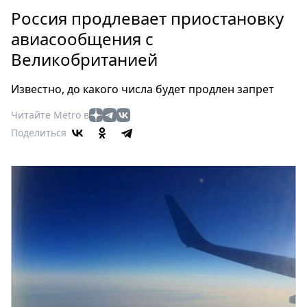
Петербург
Россия продлевает приостановку
Россия
авиасообщения с
Мир
Великобританией
Здоровье
Еда
Известно, до какого числа будет продлен запрет
Туризм
Мода
Читайте Metro в
Поделиться
Театр
Кино
Афиша
Книги
Выставки
Пресс-
релизы
О
Metro
Стримы