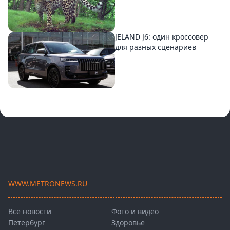
JELAND J6: один кроссовер
для разных сценариев
WWW.METRONEWS.RU
Все новости
Фото и видео
Петербург
Здоровье