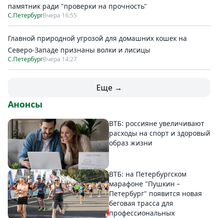
памятник ради "проверки на прочность"
С.Петербург
Вчера 16:55
Главной природной угрозой для домашних кошек на
Северо-Западе признаны волки и лисицы
С.Петербург
Вчера 14:27
Еще →
Анонсы
ВТБ: россияне увеличивают
расходы на спорт и здоровый
образ жизни
ВТБ: на Петербургском
марафоне "Пушкин –
Петербург" появится новая
беговая трасса для
профессиональных