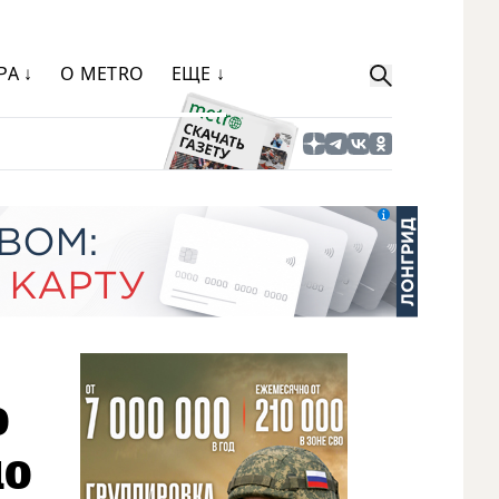
РА ↓
О METRO
ЕЩЕ ↓
о
ло