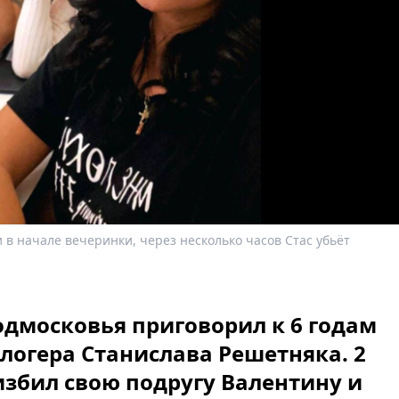
 в начале вечеринки, через несколько часов Стас убьёт
одмосковья приговорил к 6 годам
логера Станислава Решетняка. 2
избил свою подругу Валентину и