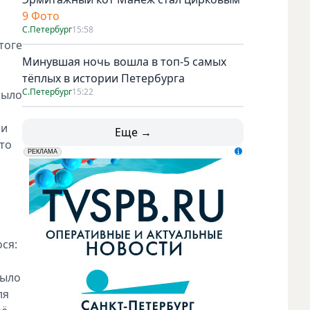
9 Фото
С.Петербург
15:58
тоге
Минувшая ночь вошла в топ-5 самых
тёплых в истории Петербурга
С.Петербург
15:22
было
ни
Еще →
что
erid: LdtCK5udn
АО "ГАТР", ИНН: 7841320717
РЕКЛАМА
ся:
было
ля