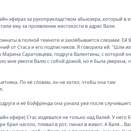
айн-эфирах за рукоприкладством абьюзера, который в и
атили ему за проявление жестокости в адрес Вали.
 комнаты в полной темноте и захлёбывается слезами. Ей 
ий от Стаса и его подписчиков. Я говорила ей: "Шли их
tro Марина Саратовцева, подруга Валентины, с которой о
ло мне увезти Валю с собой домой, но я была уверена, 
етняка. По её словам, он не хотел, чтобы она там
л.
други и её бойфренда она узнала уже после случившего
йн-эфире) Стас издевался не только над Валей. У него 
 брил наголо, плевал в рот, пинал в живот. А Валя... Ва