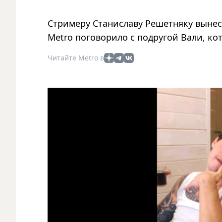
Стримеру Станиславу Решетняку вынес
Metro поговорило с подругой Вали, ко
Читайте Metro в