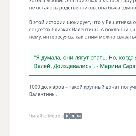
хотела любви. Она приезжала к Стасу пару р
не осталось родственников, она была одино
В этой истории шокирует, что у Решетняка 
соцсетях близких Валентины. А поклонницы
нему, интересуясь, как с ним можно связать
"Я думала, они лягут спать. Но, когд
Валей. Доиздевались", - Марина Сар
1000 долларов – такой крупный донат получ
Валентины.
Читайте Metro в