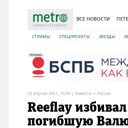
ВСЕ НОВОСТИ
ПЕТ
СТРИМЫ
СПЕЦПРОЕКТЫ
ЗВЕЗДЫ
В
erid: 2VfnxyFybV5
ПАО "Банк "Санкт-Петербург", ИНН: 7831000027
РЕКЛАМА
29 апреля 2021, 15:56
|
Новости —
Россия
Reeflay избивал
погибшую Валю: