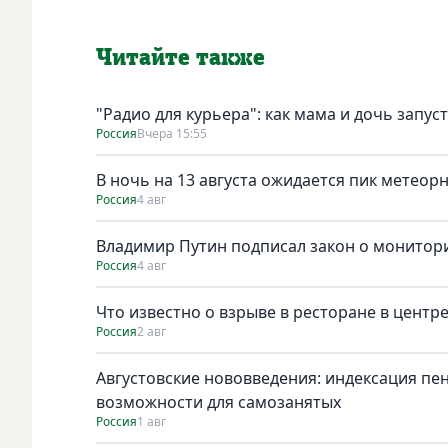
Читайте также
"Радио для курьера": как мама и дочь запус
Россия
Вчера 15:55
В ночь на 13 августа ожидается пик метеор
Россия
4 авг
Владимир Путин подписал закон о монитори
Россия
4 авг
Что известно о взрыве в ресторане в центр
Россия
2 авг
Августовские нововведения: индексация пе
возможности для самозанятых
Россия
1 авг