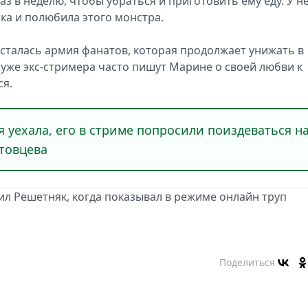
аз в неделю, чтобы убраться и приготовить ему еду. У н
ка и полюбила этого монстра.
осталась армия фанатов, которая продолжает унижать в
 уже экс-стримера часто пишут Марине о своей любви к
ся.
а я уехала, его в стриме попросили поиздеваться н
атовцева
ил Решетняк, когда показывал в режиме онлайн труп
Поделиться