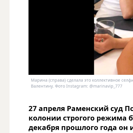
Марина (справа) сделала это коллективное селфи
Валентину. Фото Instagram: @marinavip_777
27 апреля Раменский суд П
колонии строгого режима б
декабря прошлого года он 