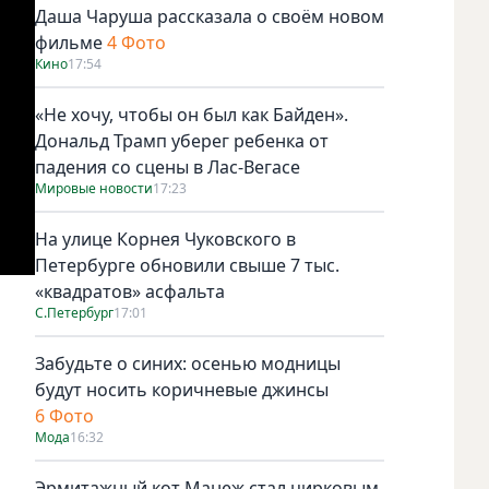
Даша Чаруша рассказала о своём новом
фильме
4 Фото
Кино
17:54
«Не хочу, чтобы он был как Байден».
Дональд Трамп уберег ребенка от
падения со сцены в Лас-Вегасе
Мировые новости
17:23
На улице Корнея Чуковского в
Петербурге обновили свыше 7 тыс.
«квадратов» асфальта
С.Петербург
17:01
Забудьте о синих: осенью модницы
будут носить коричневые джинсы
6 Фото
Мода
16:32
Эрмитажный кот Манеж стал цирковым