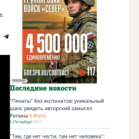
е.
РЕКЛАМА
Социальная реклама
Последние новости
"Пенаты" без экспонатов: уникальный
шанс увидеть авторский замысел
Репина
9 Фото
С.Петербург
19:21
"Там, где нет чести, там нет человека":