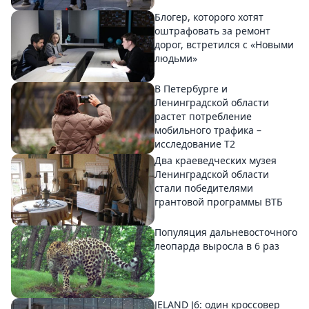
Блогер, которого хотят
оштрафовать за ремонт
дорог, встретился с «Новыми
людьми»
В Петербурге и
Ленинградской области
растет потребление
мобильного трафика –
исследование T2
Два краеведческих музея
Ленинградской области
стали победителями
грантовой программы ВТБ
Популяция дальневосточного
леопарда выросла в 6 раз
JELAND J6: один кроссовер