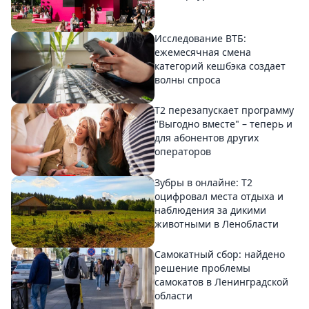
Исследование ВТБ:
ежемесячная смена
категорий кешбэка создает
волны спроса
Т2 перезапускает программу
"Выгодно вместе" – теперь и
для абонентов других
операторов
Зубры в онлайне: Т2
оцифровал места отдыха и
наблюдения за дикими
животными в Ленобласти
Самокатный сбор: найдено
решение проблемы
самокатов в Ленинградской
области