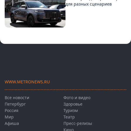
для разных сценариев
WWW.METRONEWS.RU
Все новости
Фото и видео
Петербург
Здоровье
Россия
Туризм
Мир
Театр
Афиша
Пресс-релизы
Кино