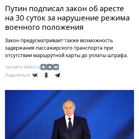
Петербург
Путин подписал закон об аресте
Россия
на 30 суток за нарушение режима
Мир
военного положения
Здоровье
Еда
Закон предусматривает также возможность
Туризм
задержания пассажирского транспорта при
Мода
отсутствии маршрутной карты до уплаты штрафа.
Театр
Читайте Metro в
Кино
Поделиться
Афиша
Книги
Выставки
Пресс-
релизы
О
Metro
Стримы