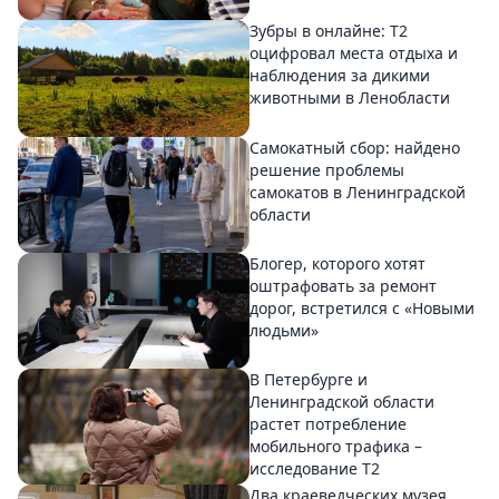
Зубры в онлайне: Т2
оцифровал места отдыха и
наблюдения за дикими
животными в Ленобласти
Самокатный сбор: найдено
решение проблемы
самокатов в Ленинградской
области
Блогер, которого хотят
оштрафовать за ремонт
дорог, встретился с «Новыми
людьми»
В Петербурге и
Ленинградской области
растет потребление
мобильного трафика –
исследование T2
Два краеведческих музея