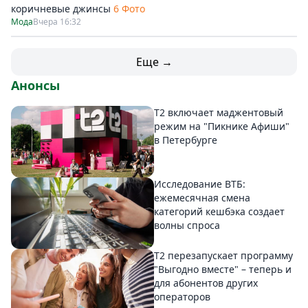
коричневые джинсы
6 Фото
Мода
Вчера 16:32
Еще →
Анонсы
Т2 включает маджентовый
режим на "Пикнике Афиши"
в Петербурге
Исследование ВТБ:
ежемесячная смена
категорий кешбэка создает
волны спроса
Т2 перезапускает программу
"Выгодно вместе" – теперь и
для абонентов других
операторов