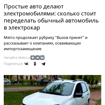
Петербург
Простые авто делают
Россия
электромобилями: сколько стоит
Мир
переделать обычный автомобиль
Здоровье
в электрокар
Еда
Туризм
Metro продолжает рубрику "Вызов принят" и
Мода
рассказывает о компаниях, осваивающих
Театр
импортозамещение
Кино
Читайте Metro в
Афиша
Поделиться
Книги
Выставки
Пресс-
релизы
О
Metro
Стримы