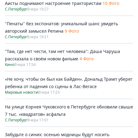
Аисты поднимают настроение трактористам
10 Фото
С.Петербург
Вчера 19:27
"Пенаты" без экспонатов: уникальный шанс увидеть
авторский замысел Репина
9 Фото
С.Петербург
Вчера 19:21
"Там, где нет чести, там нет человека": Даша Чаруша
рассказала о своём новом фильме
4 Фото
Кино
Вчера 17:54
«Не хочу, чтобы он был как Байден». Дональд Трамп уберег
ребенка от падения со сцены в Лас-Вегасе
Мировые новости
Вчера 17:23
На улице Корнея Чуковского в Петербурге обновили свыше
7 тыс. «квадратов» асфальта
С.Петербург
Вчера 17:01
Забудьте о синих: осенью модницы будут носить