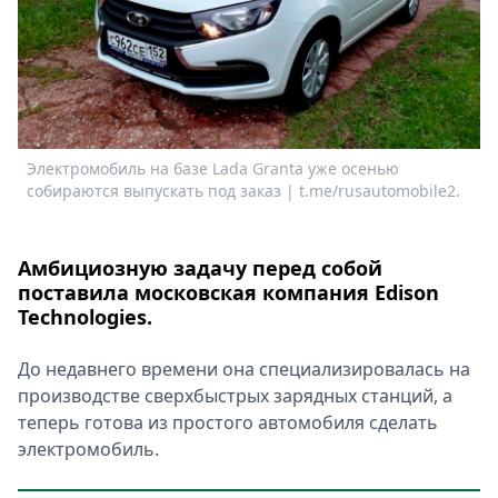
Спецпроекты
Звезды
Выборы
2026
Скачай
Metro
Электромобиль на базе Lada Granta уже осенью
собираются выпускать под заказ | t.me/rusautomobile2.
Амбициозную задачу перед собой
поставила московская компания Edison
Technologies.
До недавнего времени она специализировалась на
производстве сверхбыстрых зарядных станций, а
теперь готова из простого автомобиля сделать
электромобиль.