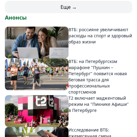
Еще →
Анонсы
ВТБ: россияне увеличивают
расходы на спорт и здоровый
образ жизни
ВТБ: на Петербургском
марафоне "Пушкин –
Петербург" появится новая
беговая трасса для
профессиональных
спортсменов
Т2 включает маджентовый
режим на "Пикнике Афиши"
в Петербурге
Исследование ВТБ:
ежемесячная смена