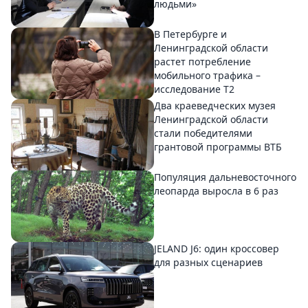
людьми»
В Петербурге и
Ленинградской области
растет потребление
мобильного трафика –
исследование T2
Два краеведческих музея
Ленинградской области
стали победителями
грантовой программы ВТБ
Популяция дальневосточного
леопарда выросла в 6 раз
JELAND J6: один кроссовер
для разных сценариев