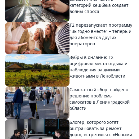
категорий кешбэка создает
волны спроса
Т2 перезапускает программу
"Выгодно вместе" – теперь и
для абонентов других
операторов
Зубры в онлайне: Т2
оцифровал места отдыха и
наблюдения за дикими
животными в Ленобласти
Самокатный сбор: найдено
решение проблемы
самокатов в Ленинградской
области
Блогер, которого хотят
оштрафовать за ремонт
дорог, встретился с «Новыми