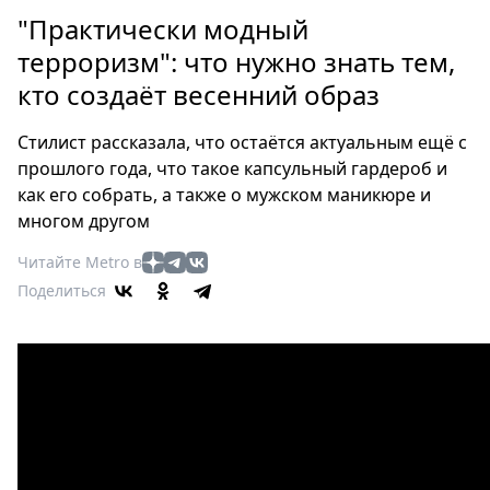
Петербург
"Практически модный
Россия
терроризм": что нужно знать тем,
Мир
кто создаёт весенний образ
Здоровье
Еда
Стилист рассказала, что остаётся актуальным ещё с
Туризм
прошлого года, что такое капсульный гардероб и
Мода
как его собрать, а также о мужском маникюре и
Театр
многом другом
Кино
Читайте Metro в
Афиша
Поделиться
Книги
Выставки
Пресс-
релизы
О
Metro
Стримы