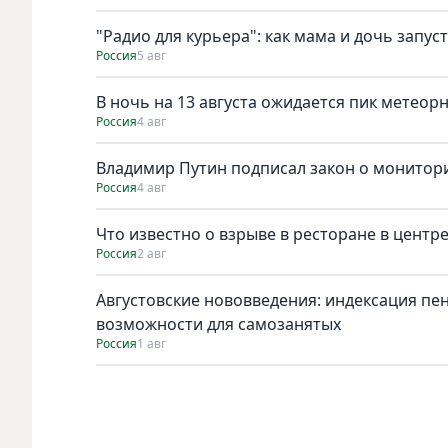
"Радио для курьера": как мама и дочь запус
Россия
5 авг
В ночь на 13 августа ожидается пик метеор
Россия
4 авг
Владимир Путин подписал закон о монитори
Россия
4 авг
Что известно о взрыве в ресторане в центр
Россия
2 авг
Августовские нововведения: индексация пе
возможности для самозанятых
Россия
1 авг