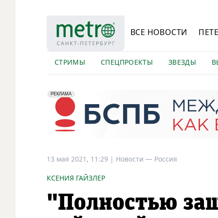
ВСЕ НОВОСТИ
ПЕТ
СТРИМЫ
СПЕЦПРОЕКТЫ
ЗВЕЗДЫ
В
erid: 2VfnxyFybV5
ПАО "Банк "Санкт-Петербург", ИНН: 7831000027
РЕКЛАМА
13 мая 2021, 11:29
|
Новости —
Россия
КСЕНИЯ ГАЙЗЛЕР
"Полностью за