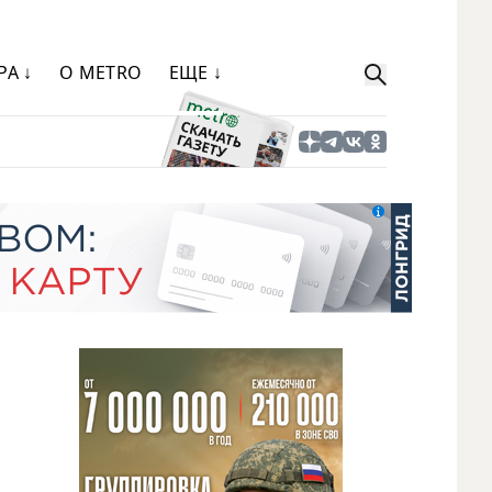
РА ↓
О METRO
ЕЩЕ ↓