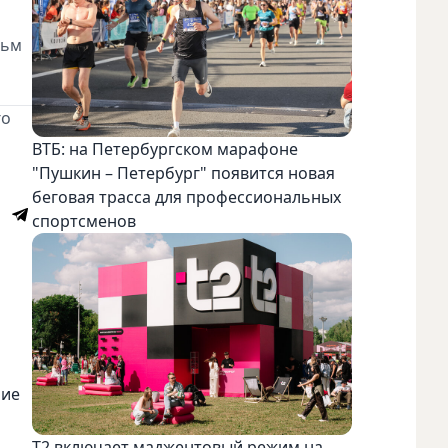
дьм
го
ВТБ: на Петербургском марафоне
"Пушкин – Петербург" появится новая
беговая трасса для профессиональных
спортсменов
ние
Т2 включает маджентовый режим на