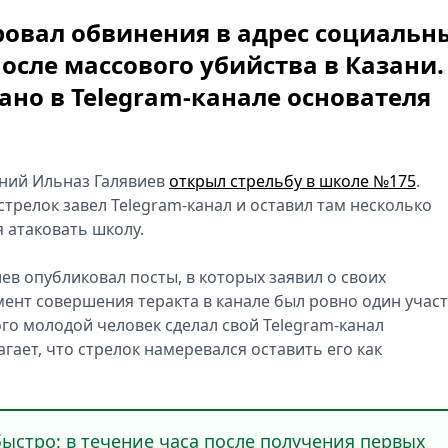
овал обвинения в адрес социальн
осле массового убийства в Казани.
но в Telegram-канале основателя
тний Ильназ Галявиев
открыл стрельбу в школе №175
.
стрелок завел Telegram-канал и оставил там несколько
я атаковать школу.
в опубликовал посты, в которых заявил о своих
мент совершения теракта в канале был ровно один учас
того молодой человек сделал свой Telegram-канал
ает, что стрелок намеревался оставить его как
ыстро: в течение часа после получения первых