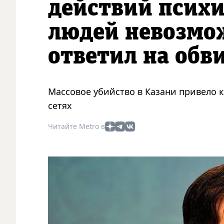
действий псих
людей невозмо
ответил на обв
Массовое убийство в Казани привело к
сетях
Читайте Metro в