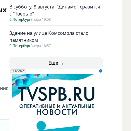
В субботу, 8 августа, "Динамо" сразится
ых
с "Тверью"
С.Петербург
Вчера 19:03
Здание на улице Комсомола стало
памятником
С.Петербург
Вчера 18:57
Еще →
erid: LdtCK5udn
АО "ГАТР", ИНН: 7841320717
РЕКЛАМА
тник