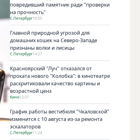
повредивший памятник ради "проверки
на прочность"
С.Петербург
16:55
Главной природной угрозой для
домашних кошек на Северо-Западе
признаны волки и лисицы
С.Петербург
14:27
Красноярский "Луч" отказался от
проката нового "Колобка": в кинотеатре
раскритиковали качество картины и
возрастной ценз
Кино
12:37
График работы вестибюля "Чкаловской"
изменится с 10 августа из-за ремонта
эскалаторов
С.Петербург
11:24