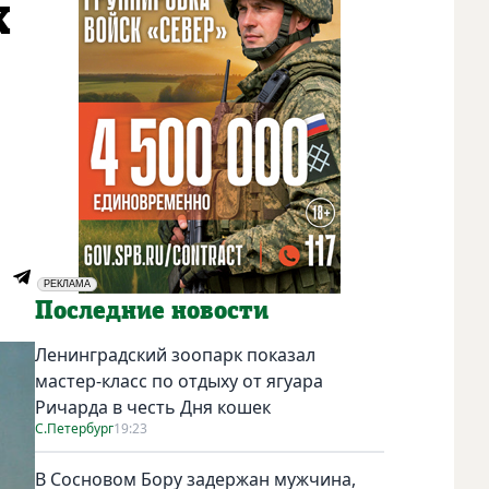
х
РЕКЛАМА
Социальная реклама
Последние новости
Ленинградский зоопарк показал
мастер-класс по отдыху от ягуара
Ричарда в честь Дня кошек
С.Петербург
19:23
В Сосновом Бору задержан мужчина,