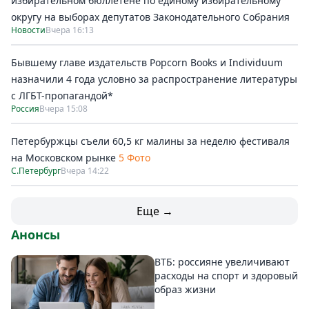
избирательном бюллетене по единому избирательному
округу на выборах депутатов Законодательного Собрания
Новости
Вчера 16:13
Бывшему главе издательств Popcorn Books и Individuum
назначили 4 года условно за распространение литературы
с ЛГБТ-пропагандой*
Россия
Вчера 15:08
Петербуржцы съели 60,5 кг малины за неделю фестиваля
на Московском рынке
5 Фото
С.Петербург
Вчера 14:22
Еще →
Анонсы
ВТБ: россияне увеличивают
расходы на спорт и здоровый
образ жизни