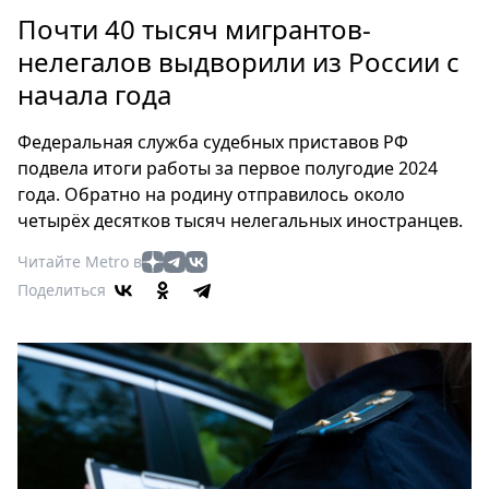
Петербург
Почти 40 тысяч мигрантов-
Россия
нелегалов выдворили из России с
Мир
начала года
Здоровье
Еда
Федеральная служба судебных приставов РФ
Туризм
подвела итоги работы за первое полугодие 2024
Мода
года. Обратно на родину отправилось около
Театр
четырёх десятков тысяч нелегальных иностранцев.
Кино
Читайте Metro в
Афиша
Поделиться
Книги
Выставки
Пресс-
релизы
О
Metro
Стримы