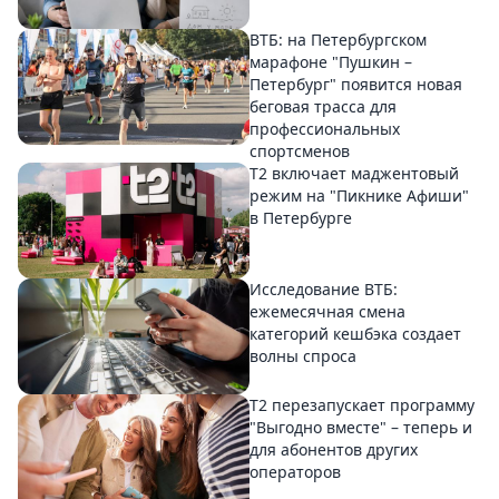
ВТБ: на Петербургском
марафоне "Пушкин –
Петербург" появится новая
беговая трасса для
профессиональных
спортсменов
Т2 включает маджентовый
режим на "Пикнике Афиши"
в Петербурге
Исследование ВТБ:
ежемесячная смена
категорий кешбэка создает
волны спроса
Т2 перезапускает программу
"Выгодно вместе" – теперь и
для абонентов других
операторов