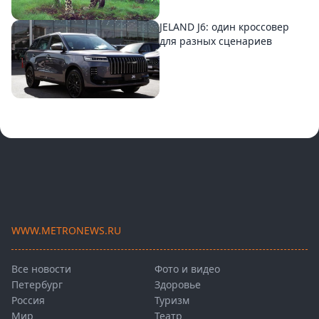
JELAND J6: один кроссовер
для разных сценариев
WWW.METRONEWS.RU
Все новости
Фото и видео
Петербург
Здоровье
Россия
Туризм
Мир
Театр