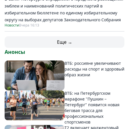
эмблем и наименований политических партий в
избирательном бюллетене по единому избирательному
округу на выборах депутатов Законодательного Собрания
Новости
Вчера 16:13
Еще →
Анонсы
ВТБ: россияне увеличивают
расходы на спорт и здоровый
образ жизни
ВТБ: на Петербургском
марафоне "Пушкин –
Петербург" появится новая
беговая трасса для
профессиональных
спортсменов
Т2 включает маджентовый