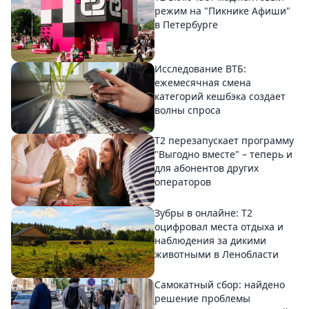
режим на "Пикнике Афиши"
в Петербурге
Исследование ВТБ:
ежемесячная смена
категорий кешбэка создает
волны спроса
Т2 перезапускает программу
"Выгодно вместе" – теперь и
для абонентов других
операторов
Зубры в онлайне: Т2
оцифровал места отдыха и
наблюдения за дикими
животными в Ленобласти
Самокатный сбор: найдено
решение проблемы