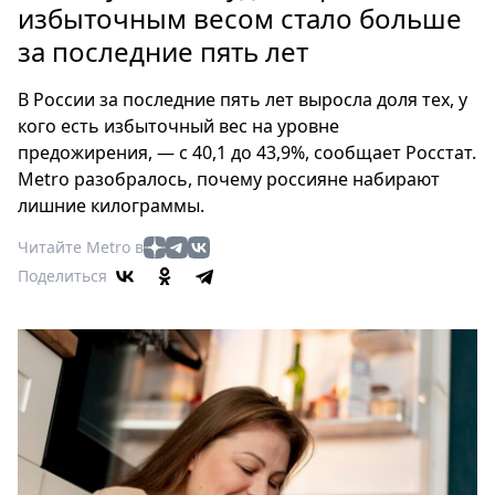
Петербург
избыточным весом стало больше
Россия
за последние пять лет
Мир
Здоровье
В России за последние пять лет выросла доля тех, у
Еда
кого есть избыточный вес на уровне
предожирения, — с 40,1 до 43,9%, сообщает Росстат.
Туризм
Metro разобралось, почему россияне набирают
Мода
лишние килограммы.
Театр
Кино
Читайте Metro в
Поделиться
Афиша
Книги
Выставки
Пресс-
релизы
О
Metro
Стримы