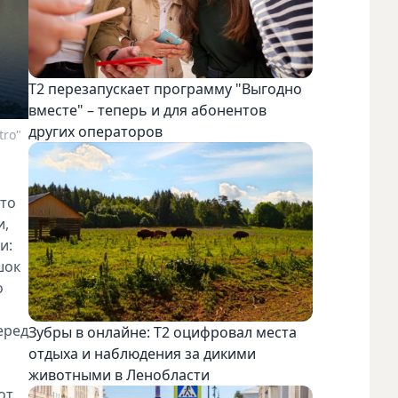
Т2 перезапускает программу "Выгодно
вместе" – теперь и для абонентов
других операторов
tro"
Это
и,
и:
шок
о
еред
Зубры в онлайне: Т2 оцифровал места
отдыха и наблюдения за дикими
животными в Ленобласти
от