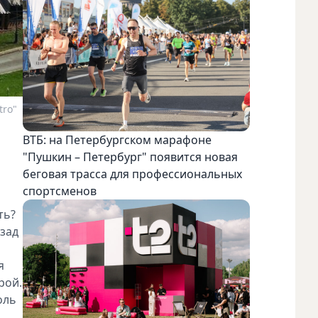
tro"
ВТБ: на Петербургском марафоне
"Пушкин – Петербург" появится новая
беговая трасса для профессиональных
спортсменов
ть?
зад
я
рой.
оль