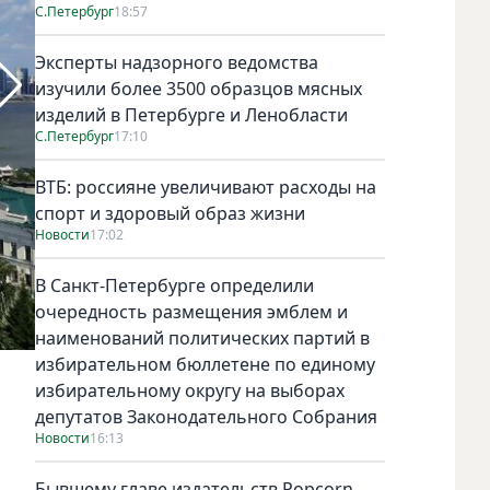
С.Петербург
18:57
Эксперты надзорного ведомства
изучили более 3500 образцов мясных
изделий в Петербурге и Ленобласти
С.Петербург
17:10
ВТБ: россияне увеличивают расходы на
спорт и здоровый образ жизни
Новости
17:02
В Санкт-Петербурге определили
очередность размещения эмблем и
наименований политических партий в
избирательном бюллетене по единому
Фото Зинаида Белова, "Metro"
избирательному округу на выборах
депутатов Законодательного Собрания
Новости
16:13
Бывшему главе издательств Popcorn