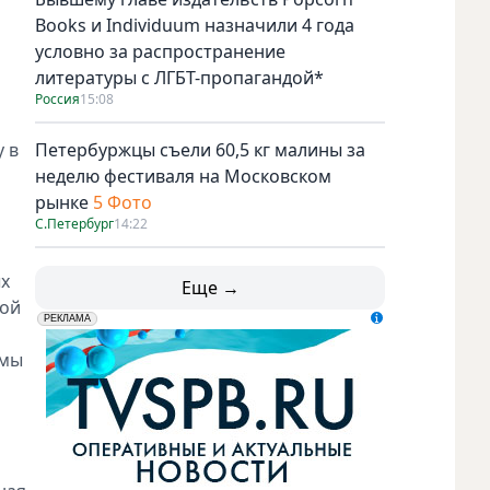
Books и Individuum назначили 4 года
условно за распространение
литературы с ЛГБТ-пропагандой*
Россия
15:08
 в
Петербуржцы съели 60,5 кг малины за
неделю фестиваля на Московском
рынке
5 Фото
С.Петербург
14:22
ых
Еще →
кой
erid: LdtCK5udn
АО "ГАТР", ИНН: 7841320717
РЕКЛАМА
 мы