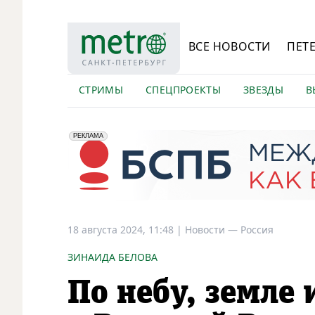
ВСЕ НОВОСТИ
ПЕТ
СТРИМЫ
СПЕЦПРОЕКТЫ
ЗВЕЗДЫ
В
erid: 2VfnxyFybV5
ПАО "Банк "Санкт-Петербург", ИНН: 7831000027
РЕКЛАМА
18 августа 2024, 11:48
|
Новости —
Россия
ЗИНАИДА БЕЛОВА
По небу, земле 