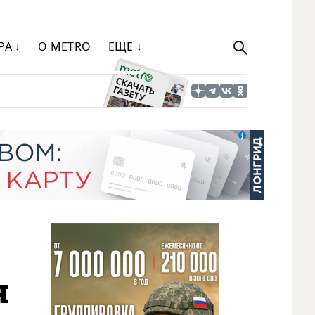
РА ↓
О METRO
ЕЩЕ ↓
я