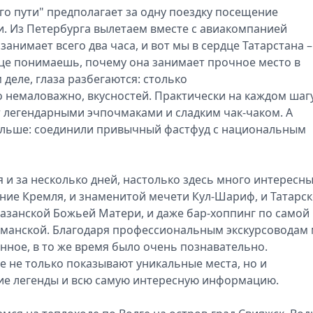
о пути" предполагает за одну поездку посещение
и. Из Петербурга вылетаем вместе с авиакомпанией
анимает всего два часа, и вот мы в сердце Татарстана –
ице понимаешь, почему она занимает прочное место в
деле, глаза разбегаются: столько
о немаловажно, вкусностей. Практически на каждом шагу
ят легендарными эчпочмаками и сладким чак-чаком. А
альше: соединили привычный фастфуд с национальным
я и за несколько дней, настолько здесь много интересн
ние Кремля, и знаменитой мечети Кул-Шариф, и Татарс
Казанской Божьей Матери, и даже бар-хоппинг по самой
уманской. Благодаря профессиональным экскурсоводам
нное, в то же время было очень познавательно.
бе не только показывают уникальные места, но и
кие легенды и всю самую интересную информацию.