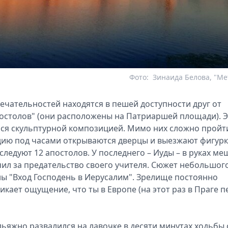
Фото:
Зинаида Белова, "Me
чательностей находятся в пешей доступности друг от
постолов" (они расположены на Патриаршей площади). 
йся скульптурной композицией. Мимо них сложно пройт
одию под часами открываются дверцы и выезжают фигурк
следуют 12 апостолов. У последнего – Иуды – в руках ме
ил за предательство своего учителя. Сюжет небольшог
ны "Вход Господень в Иерусалим". Зрелище постоянно
икает ощущение, что ты в Европе (на этот раз в Праге п
альяжно развалился на лавочке в десяти минутах ходьбы 