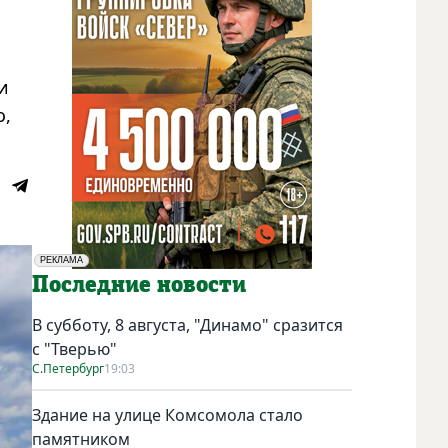
и
o,
РЕКЛАМА
Социальная реклама
Последние новости
В субботу, 8 августа, "Динамо" сразится
с "Тверью"
С.Петербург
19:03
Здание на улице Комсомола стало
памятником