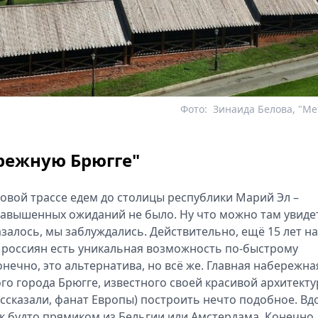
Фото:
Зинаида Белова, "Me
ережную Брюгге"
новой трассе едем до столицы республики Марий Эл –
завышенных ожиданий не было. Ну что можно там увиде
лось, мы заблуждались. Действительно, ещё 15 лет на
у россиян есть уникальная возможность по-быстрому
Конечно, это альтернатива, но всё же. Главная набережна
о города Брюгге, известного своей красивой архитекту
ссказали, фанат Европы) построить нечто подобное. Вд
 будто прямиком из Бельгии или Амстердама. Конечно,