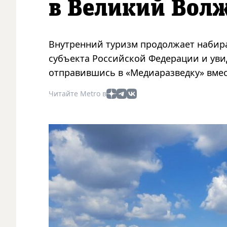
в Великий Вол
Внутренний туризм продолжает набират
субъекта Российской Федерации и увид
отправившись в «Медиаразведку» вмест
Читайте Metro в