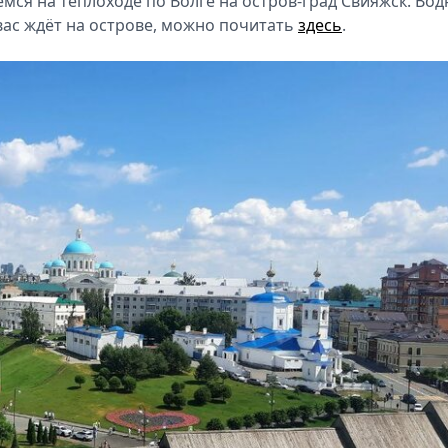
мся на теплоходе по Волге на остров-град Свияжск. Вод
 вас ждёт на острове, можно почитать
здесь
.