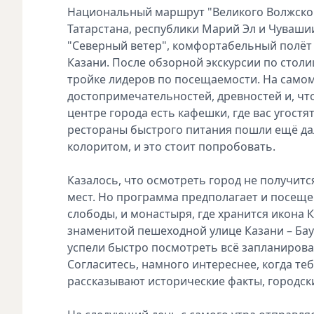
Национальный маршрут "Великого Волжског
Татарстана, республики Марий Эл и Чуваши
"Северный ветер", комфортабельный полёт з
Казани. После обзорной экскурсии по стол
тройке лидеров по посещаемости. На самом 
достопримечательностей, древностей и, чт
центре города есть кафешки, где вас угост
рестораны быстрого питания пошли ещё д
колоритом, и это стоит попробовать.
Казалось, что осмотреть город не получитс
мест. Но программа предполагает и посеще
слободы, и монастыря, где хранится икона 
знаменитой пешеходной улице Казани – Ба
успели быстро посмотреть всё запланирова
Согласитесь, намного интереснее, когда те
рассказывают исторические факты, городс