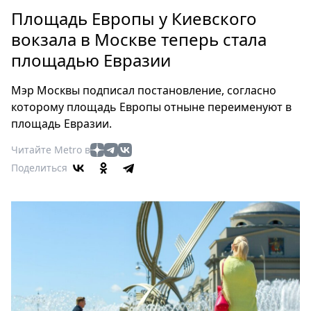
Петербург
Площадь Европы у Киевского
Россия
вокзала в Москве теперь стала
Мир
площадью Евразии
Здоровье
Еда
Мэр Москвы подписал постановление, согласно
Туризм
которому площадь Европы отныне переименуют в
Мода
площадь Евразии.
Театр
Читайте Metro в
Кино
Поделиться
Афиша
Книги
Выставки
Пресс-
релизы
О
Metro
Стримы