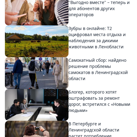
"Выгодно вместе" – теперь и
для абонентов других
операторов
Зубры в онлайне: Т2
оцифровал места отдыха и
наблюдения за дикими
животными в Ленобласти
Самокатный сбор: найдено
решение проблемы
самокатов в Ленинградской
области
Блогер, которого хотят
оштрафовать за ремонт
дорог, встретился с «Новыми
людьми»
В Петербурге и
Ленинградской области
растет потребление