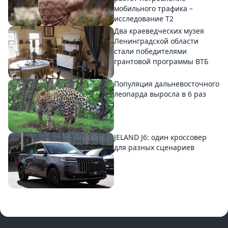
мобильного трафика –
исследование T2
Два краеведческих музея
Ленинградской области
стали победителями
грантовой программы ВТБ
Популяция дальневосточного
леопарда выросла в 6 раз
JELAND J6: один кроссовер
для разных сценариев