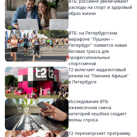
ВТБ: россияне увеличивают
расходы на спорт и здоровый
образ жизни
ВТБ: на Петербургском
марафоне "Пушкин –
Петербург" появится новая
беговая трасса для
профессиональных
спортсменов
Т2 включает маджентовый
режим на "Пикнике Афиши"
в Петербурге
Исследование ВТБ:
ежемесячная смена
категорий кешбэка создает
волны спроса
Т2 перезапускает программу