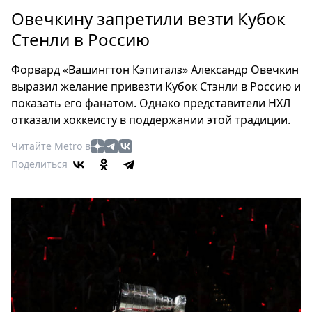
Петербург
Овечкину запретили везти Кубок
Россия
Стенли в Россию
Мир
Здоровье
Форвард «Вашингтон Кэпиталз» Александр Овечкин
Еда
выразил желание привезти Кубок Стэнли в Россию и
Туризм
показать его фанатом. Однако представители НХЛ
Мода
отказали хоккеисту в поддержании этой традиции.
Театр
Читайте Metro в
Кино
Поделиться
Афиша
Книги
Выставки
Пресс-
релизы
О
Metro
Стримы