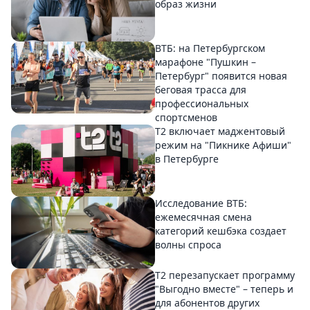
образ жизни
ВТБ: на Петербургском
марафоне "Пушкин –
Петербург" появится новая
беговая трасса для
профессиональных
спортсменов
Т2 включает маджентовый
режим на "Пикнике Афиши"
в Петербурге
Исследование ВТБ:
ежемесячная смена
категорий кешбэка создает
волны спроса
Т2 перезапускает программу
"Выгодно вместе" – теперь и
для абонентов других