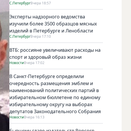
С.Петербург
Вчера 18:57
Эксперты надзорного ведомства
изучили более 3500 образцов мясных
изделий в Петербурге и Ленобласти
С.Петербург
Вчера 17:10
ВТБ: россияне увеличивают расходы на
спорт и здоровый образ жизни
Новости
Вчера 17:02
В Санкт-Петербурге определили
очередность размещения эмблем и
наименований политических партий в
избирательном бюллетене по единому
избирательному округу на выборах
депутатов Законодательного Собрания
Новости
Вчера 16:13
Бывшему главе издательств Popcorn