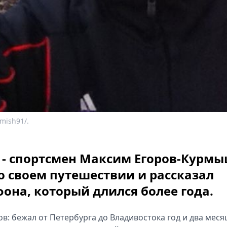
mish91/.
" - спортсмен Максим Егоров-Курм
 своем путешествии и рассказал
фона, который длился более года.
в: бежал от Петербурга до Владивостока год и два меся