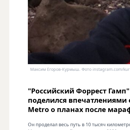
Максим Егоров-Курмыш. Фото instagram.com/kur
"Российский Форрест Гамп
поделился впечатлениями о
Metro о планах после мара
Он проделал весь путь в 10 тысяч километро