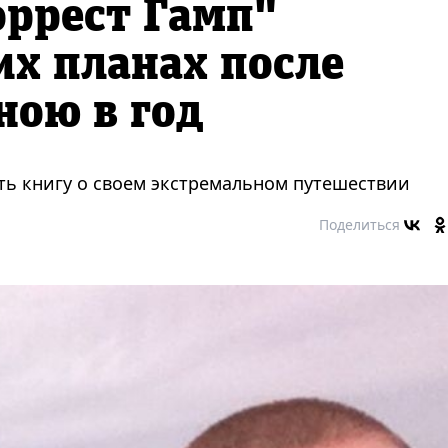
оррест Гамп"
их планах после
ною в год
ть книгу о своем экстремальном путешествии
Поделиться