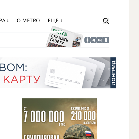
РА ↓
О METRO
ЕЩЕ ↓