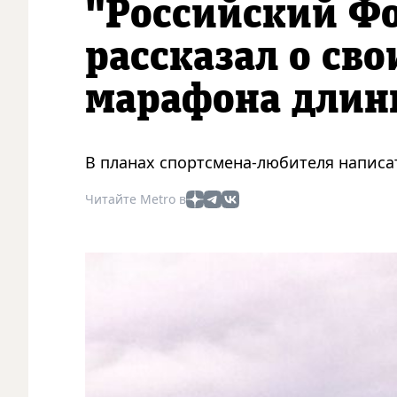
"Российский Ф
рассказал о сво
марафона длин
В планах спортсмена-любителя написа
Читайте Metro в