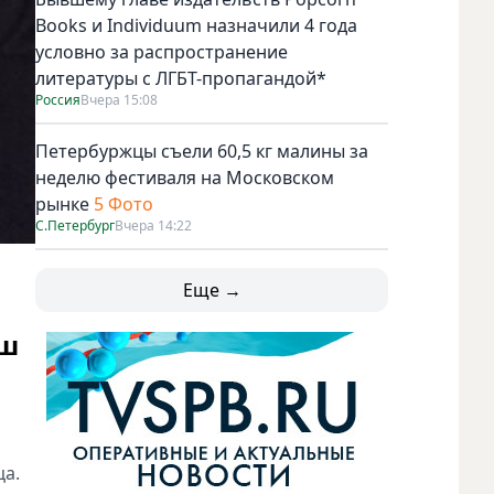
Books и Individuum назначили 4 года
условно за распространение
литературы с ЛГБТ-пропагандой*
Россия
Вчера 15:08
Петербуржцы съели 60,5 кг малины за
неделю фестиваля на Московском
рынке
5 Фото
С.Петербург
Вчера 14:22
Еще →
ыш
ца.