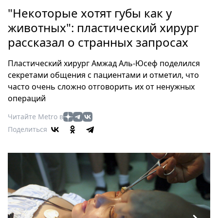
Петербург
"Некоторые хотят губы как у
Россия
животных": пластический хирург
Мир
рассказал о странных запросах
Здоровье
Еда
Пластический хирург Амжад Аль-Юсеф поделился
Туризм
секретами общения с пациентами и отметил, что
Мода
часто очень сложно отговорить их от ненужных
Театр
операций
Кино
Читайте Metro в
Афиша
Поделиться
Книги
Выставки
Пресс-
релизы
О
Metro
Стримы