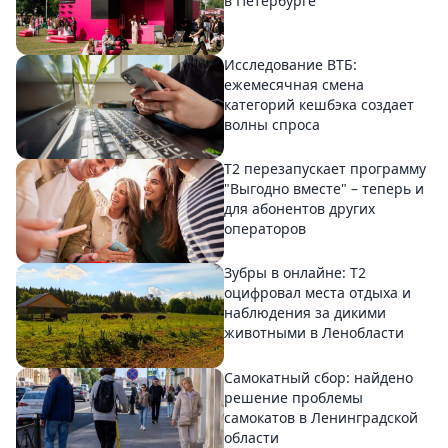
в Петербурге
Исследование ВТБ:
ежемесячная смена
категорий кешбэка создает
волны спроса
Т2 перезапускает программу
"Выгодно вместе" – теперь и
для абонентов других
операторов
Зубры в онлайне: Т2
оцифровал места отдыха и
наблюдения за дикими
животными в Ленобласти
Самокатный сбор: найдено
решение проблемы
самокатов в Ленинградской
области