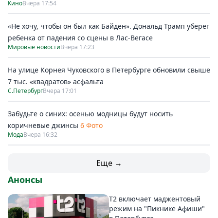
Кино
Вчера 17:54
«Не хочу, чтобы он был как Байден». Дональд Трамп уберег
ребенка от падения со сцены в Лас-Вегасе
Мировые новости
Вчера 17:23
На улице Корнея Чуковского в Петербурге обновили свыше
7 тыс. «квадратов» асфальта
С.Петербург
Вчера 17:01
Забудьте о синих: осенью модницы будут носить
коричневые джинсы
6 Фото
Мода
Вчера 16:32
Еще →
Анонсы
Т2 включает маджентовый
режим на "Пикнике Афиши"