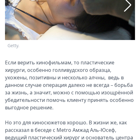
Спецпроекты
Звезды
Выборы
2026
Скачай
Metro
Getty.
G
Если верить кинофильмам, то пластические
хирурги, особенно голливудского образца,
ухожены, позитивны и несколько алчны, ведь в
данном случае операция далеко не всегда – борьба
за жизнь, а значит, можно с помощью изощрённой
убедительности помочь клиенту принять особенно
выгодное решение.
Но это для киносюжетов хорошо. В жизни же, как
рассказал в беседе с Metro Амжад Аль-Юсеф,
ведущий пластический хирург и основатель центра