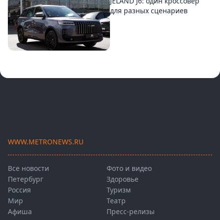
JELAND J6: один кроссовер
для разных сценариев
WWW.METRONEWS.RU
Все новости
Фото и видео
Петербург
Здоровье
Россия
Туризм
Мир
Театр
Афиша
Пресс-релизы