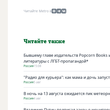
Читайте Metro в
Читайте также
Бывшему главе издательств Popcorn Books и
литературы с ЛГБТ-пропагандой*
Россия
15:08
"Радио для курьера": как мама и дочь запус
Россия
5 авг
В ночь на 13 августа ожидается пик метеор
Россия
4 авг
Владимир Путин подписал закон о монитори