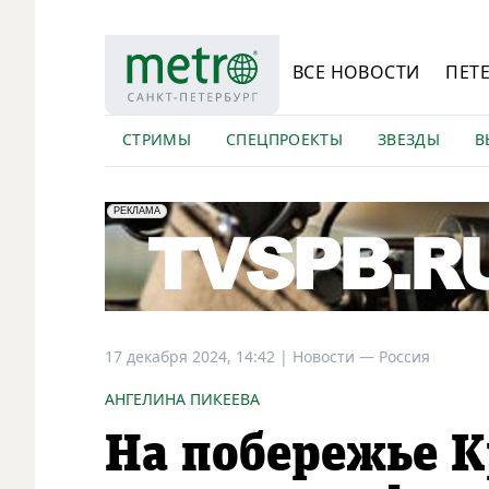
ВСЕ НОВОСТИ
ПЕТ
СТРИМЫ
СПЕЦПРОЕКТЫ
ЗВЕЗДЫ
В
erid: LdtCK5Efv
АО "ГАТР", ИНН: 7841320717
РЕКЛАМА
17 декабря 2024, 14:42
|
Новости —
Россия
АНГЕЛИНА ПИКЕЕВА
На побережье К