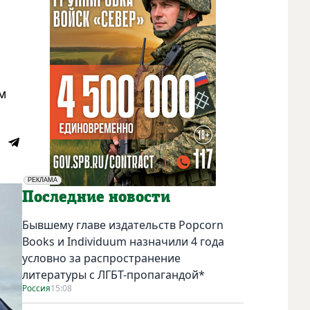
м
РЕКЛАМА
Социальная реклама
Последние новости
Бывшему главе издательств Popcorn
Books и Individuum назначили 4 года
условно за распространение
литературы с ЛГБТ-пропагандой*
Россия
15:08