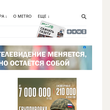
РА ↓
О METRO
ЕЩЕ ↓