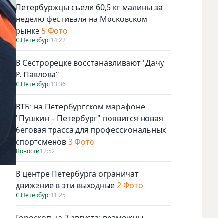
Петербуржцы съели 60,5 кг малины за
неделю фестиваля на Московском
рынке
5 Фото
С.Петербург
14:22
В Сестрорецке восстанавливают "Дачу
Р. Павлова"
С.Петербург
13:36
ВТБ: на Петербургском марафоне
"Пушкин – Петербург" появится новая
беговая трасса для профессиональных
спортсменов
3 Фото
Новости
12:52
В центре Петербурга ограничат
движение в эти выходные
2 Фото
С.Петербург
11:25
Гороскоп на 7 августа: возможны