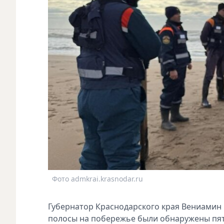
Фото admkrai.krasnodar.ru
Губернатор Краснодарского края Вениамин
полосы на побережье были обнаружены пят