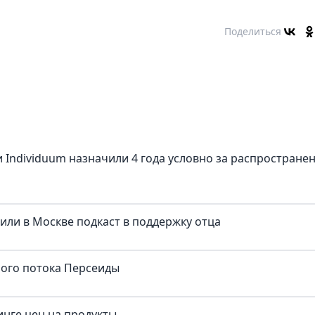
Поделиться
 Individuum назначили 4 года условно за распростране
тили в Москве подкаст в поддержку отца
ного потока Персеиды
нге цен на продукты