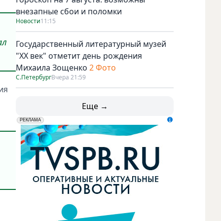
внезапные сбои и поломки
Новости
11:15
ал
Государственный литературный музей
"ХХ век" отметит день рождения
Михаила Зощенко
2 Фото
С.Петербург
Вчера 21:59
ия
Еще →
erid: LdtCK5udn
АО "ГАТР", ИНН: 7841320717
РЕКЛАМА