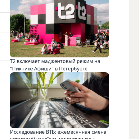
Т2 включает маджентовый режим на
"Пикнике Афиши" в Петербурге
Исследование ВТБ: ежемесячная смена