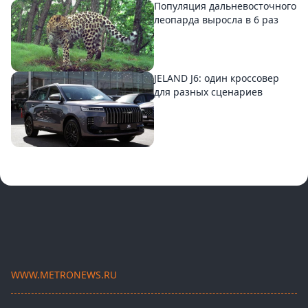
Популяция дальневосточного
леопарда выросла в 6 раз
JELAND J6: один кроссовер
для разных сценариев
WWW.METRONEWS.RU