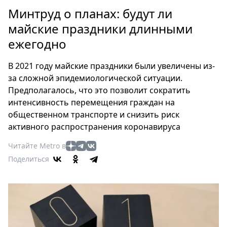
Петербург
Минтруд о планах: будут ли
Россия
майские праздники длинными
Мир
ежегодно
Здоровье
Еда
В 2021 году майские праздники были увеличены из-
Туризм
за сложной эпидемиологической ситуации.
Мода
Предполагалось, что это позволит сократить
Театр
интенсивность перемещения граждан на
Кино
общественном транспорте и снизить риск
активного распространения коронавируса
Афиша
Книги
Читайте Metro в
Выставки
Поделиться
Пресс-
релизы
О
Metro
Стримы