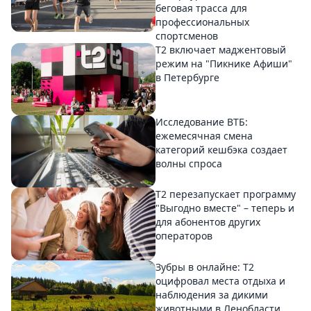
беговая трасса для
профессиональных
спортсменов
Т2 включает маджентовый
режим на "Пикнике Афиши"
в Петербурге
Исследование ВТБ:
ежемесячная смена
категорий кешбэка создает
волны спроса
Т2 перезапускает программу
"Выгодно вместе" – теперь и
для абонентов других
операторов
Зубры в онлайне: Т2
оцифровал места отдыха и
наблюдения за дикими
животными в Ленобласти