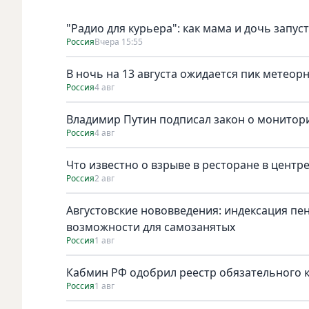
"Радио для курьера": как мама и дочь запус
Россия
Вчера 15:55
В ночь на 13 августа ожидается пик метеор
Россия
4 авг
Владимир Путин подписал закон о монитори
Россия
4 авг
Что известно о взрыве в ресторане в центр
Россия
2 авг
Августовские нововведения: индексация пе
возможности для самозанятых
Россия
1 авг
Кабмин РФ одобрил реестр обязательного к 
Россия
1 авг