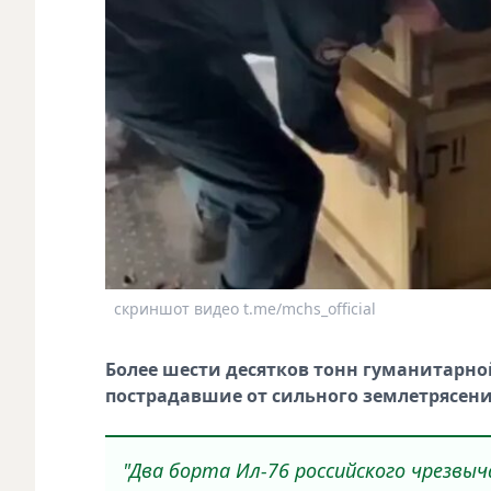
скриншот видео t.me/mchs_official
Более шести десятков тонн гуманитарн
пострадавшие от сильного землетрясени
"Два борта Ил-76 российского чрезвы