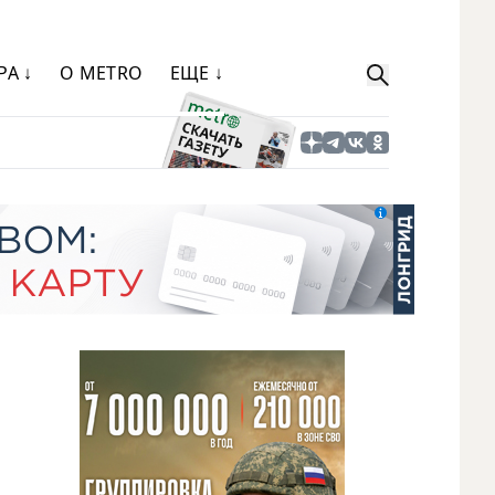
РА ↓
О METRO
ЕЩЕ ↓