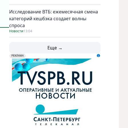
Исследование ВТБ: ежемесячная смена
категорий кешбэка создает волны
спроса
Новости
13:04
Еще →
erid: LdtCK5udn
АО "ГАТР", ИНН: 7841320717
РЕКЛАМА