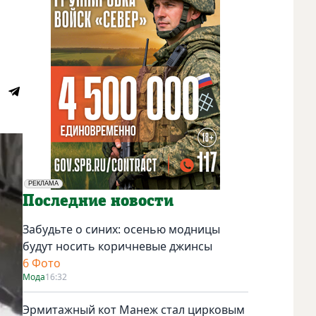
РЕКЛАМА
Социальная реклама
Последние новости
Забудьте о синих: осенью модницы
будут носить коричневые джинсы
6 Фото
Мода
16:32
Эрмитажный кот Манеж стал цирковым