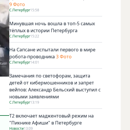
9 Фото
С.Петербург
15:58
Минувшая ночь вошла в топ-5 самых
тёплых в истории Петербурга
С.Петербург
15:22
На Сапсане испытали первого в мире
робота-проводника
3 Фото
С.Петербург
14:01
Замечания по светофорам, защита
детей от кибермошенников и запрет
вейпов: Александр Бельский выступил с
новыми заявлениями
С.Петербург
13:19
Т2 включает маджентовый режим на
"Пикнике Афиши" в Петербурге
Новости
13:09