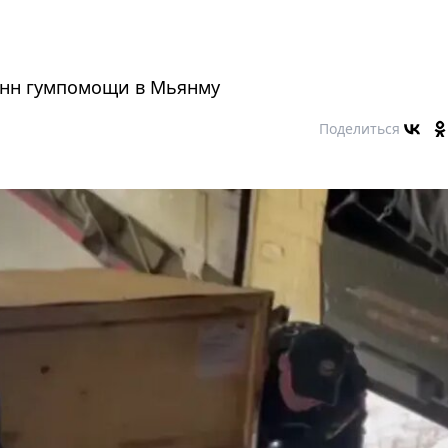
онн гумпомощи в Мьянму
Поделиться