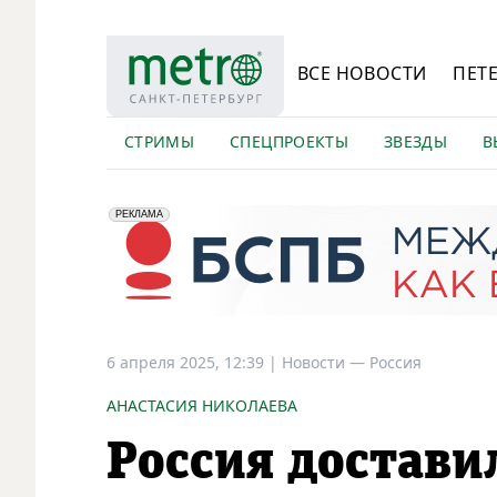
ВСЕ НОВОСТИ
ПЕТ
СТРИМЫ
СПЕЦПРОЕКТЫ
ЗВЕЗДЫ
В
erid: 2VfnxyFybV5
ПАО "Банк "Санкт-Петербург", ИНН: 7831000027
РЕКЛАМА
6 апреля 2025, 12:39
|
Новости —
Россия
АНАСТАСИЯ НИКОЛАЕВА
Россия достави