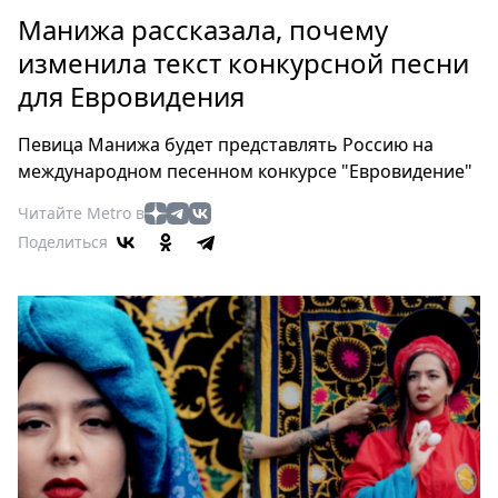
Петербург
Манижа рассказала, почему
Россия
изменила текст конкурсной песни
Мир
для Евровидения
Здоровье
Еда
Певица Манижа будет представлять Россию на
Туризм
международном песенном конкурсе "Евровидение"
Мода
Читайте Metro в
Театр
Поделиться
Кино
Афиша
Книги
Выставки
Пресс-
релизы
О
Metro
Стримы