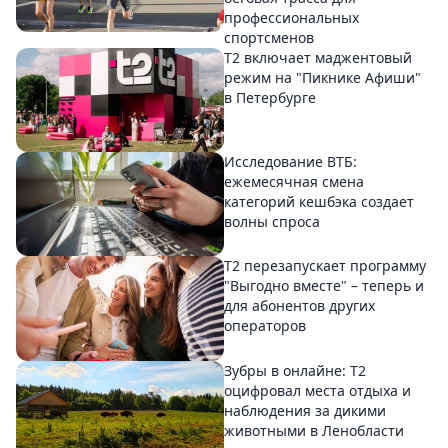
профессиональных
спортсменов
Т2 включает маджентовый
режим на "Пикнике Афиши"
в Петербурге
Исследование ВТБ:
ежемесячная смена
категорий кешбэка создает
волны спроса
Т2 перезапускает программу
"Выгодно вместе" – теперь и
для абонентов других
операторов
Зубры в онлайне: Т2
оцифровал места отдыха и
наблюдения за дикими
животными в Ленобласти