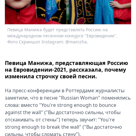
Спецпроекты
Звезды
Выборы
2026
Певица Манижа будет представлять Россию на
Скачай
международном песенном конкурсе "Евровидение".
Фото Скриншот Instagram: @manizha.
Metro
Певица Манижа, представляющая Россию
на Евровидении-2021, рассказала, почему
изменила строчку своей песни.
На пресс-конференции в Роттердаме журналисты
заметили, что в песне "Russian Woman" поменялись
слова: вместо "You're strong enough to bounce
against the wall" ("Вы достаточно сильны, чтобы
отскакивать от стены") теперь звучит: "You're
strong enough to break the wall" ("Вы достаточно
сильны, чтобы сломать стену").