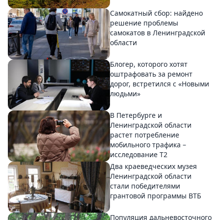
Самокатный сбор: найдено
решение проблемы
самокатов в Ленинградской
области
Блогер, которого хотят
оштрафовать за ремонт
дорог, встретился с «Новыми
людьми»
В Петербурге и
Ленинградской области
растет потребление
мобильного трафика –
исследование T2
Два краеведческих музея
Ленинградской области
стали победителями
грантовой программы ВТБ
Популяция дальневосточного