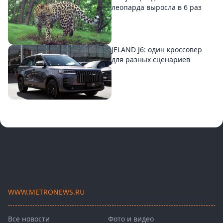
леопарда выросла в 6 раз
JELAND J6: один кроссовер
для разных сценариев
WWW.METRONEWS.RU
Все новости
Фото и видео