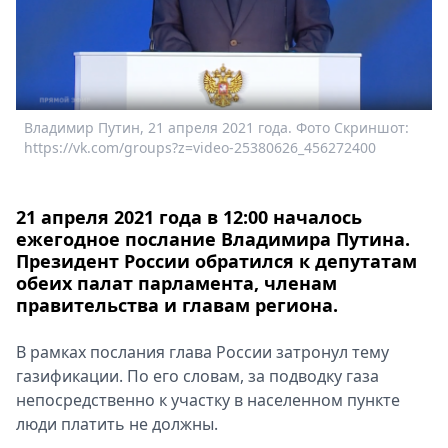
Спецпроекты
Звезды
Выборы
2026
Скачай
Владимир Путин, 21 апреля 2021 года. Фото Скриншот:
Metro
https://vk.com/groups?z=video-25380626_456272400
21 апреля 2021 года в 12:00 началось
ежегодное послание Владимира Путина.
Президент России обратился к депутатам
обеих палат парламента, членам
правительства и главам региона.
В рамках послания глава России затронул тему
газификации. По его словам, за подводку газа
непосредственно к участку в населенном пункте
люди платить не должны.