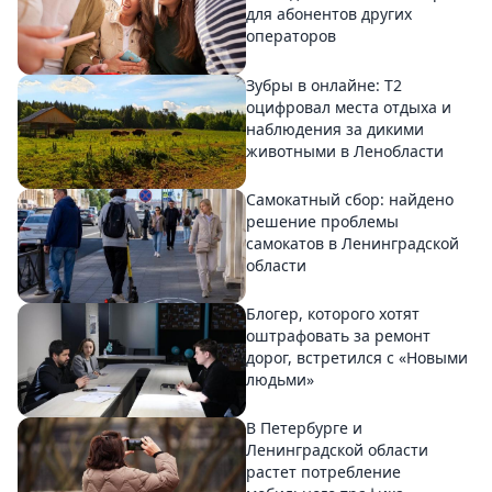
для абонентов других
операторов
Зубры в онлайне: Т2
оцифровал места отдыха и
наблюдения за дикими
животными в Ленобласти
Самокатный сбор: найдено
решение проблемы
самокатов в Ленинградской
области
Блогер, которого хотят
оштрафовать за ремонт
дорог, встретился с «Новыми
людьми»
В Петербурге и
Ленинградской области
растет потребление