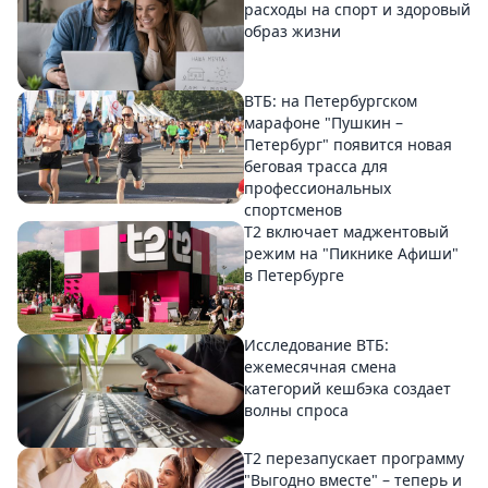
расходы на спорт и здоровый
образ жизни
ВТБ: на Петербургском
марафоне "Пушкин –
Петербург" появится новая
беговая трасса для
профессиональных
спортсменов
Т2 включает маджентовый
режим на "Пикнике Афиши"
в Петербурге
Исследование ВТБ:
ежемесячная смена
категорий кешбэка создает
волны спроса
Т2 перезапускает программу
"Выгодно вместе" – теперь и