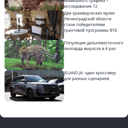
мобильного трафика –
исследование T2
Два краеведческих музея
Ленинградской области
стали победителями
грантовой программы ВТБ
Популяция дальневосточного
леопарда выросла в 6 раз
JELAND J6: один кроссовер
для разных сценариев