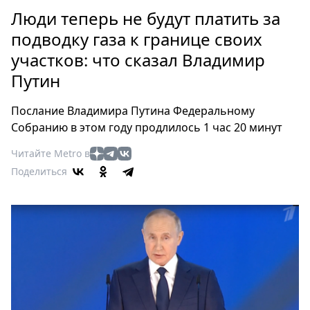
Петербург
Люди теперь не будут платить за
Россия
подводку газа к границе своих
Мир
участков: что сказал Владимир
Здоровье
Путин
Еда
Туризм
Послание Владимира Путина Федеральному
Мода
Собранию в этом году продлилось 1 час 20 минут
Театр
Читайте Metro в
Кино
Поделиться
Афиша
Книги
Выставки
Пресс-
релизы
О
Metro
Стримы