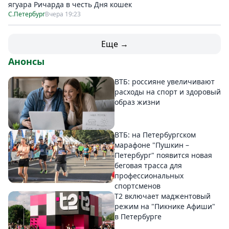
ягуара Ричарда в честь Дня кошек
С.Петербург
Вчера 19:23
Еще →
Анонсы
ВТБ: россияне увеличивают
расходы на спорт и здоровый
образ жизни
ВТБ: на Петербургском
марафоне "Пушкин –
Петербург" появится новая
беговая трасса для
профессиональных
спортсменов
Т2 включает маджентовый
режим на "Пикнике Афиши"
в Петербурге