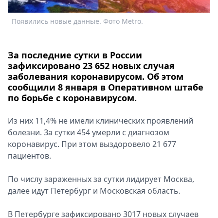
Спецпроекты
Появились новые данные. Фото Metro.
Звезды
Выборы
2026
За последние сутки в России
Скачай
зафиксировано 23 652 новых случая
Metro
заболевания коронавирусом. Об этом
сообщили 8 января в Оперативном штабе
по борьбе с коронавирусом.
Из них 11,4% не имели клинических проявлений
болезни. За сутки 454 умерли с диагнозом
коронавирус. При этом выздоровело 21 677
пациентов.
По числу зараженных за сутки лидирует Москва,
далее идут Петербург и Московская область.
В Петербурге зафиксировано 3017 новых случаев