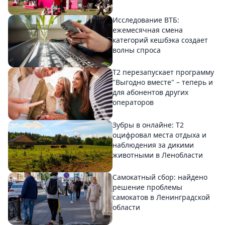
Исследование ВТБ:
ежемесячная смена
категорий кешбэка создает
волны спроса
Т2 перезапускает программу
"Выгодно вместе" – теперь и
для абонентов других
операторов
Зубры в онлайне: Т2
оцифровал места отдыха и
наблюдения за дикими
животными в Ленобласти
Самокатный сбор: найдено
решение проблемы
самокатов в Ленинградской
области