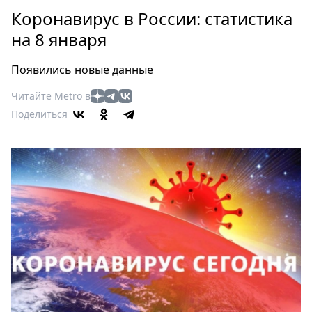
Петербург
Коронавирус в России: статистика
Россия
на 8 января
Мир
Здоровье
Появились новые данные
Еда
Читайте Metro в
Туризм
Поделиться
Мода
Театр
Кино
Афиша
Книги
Выставки
Пресс-
релизы
О
Metro
Стримы