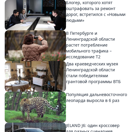
Блогер, которого хотят
оштрафовать за ремонт
дорог, встретился с «Новыми
людьми»
В Петербурге и
Ленинградской области
растет потребление
мобильного трафика –
исследование T2
Два краеведческих музея
Ленинградской области
стали победителями
грантовой программы ВТБ
Популяция дальневосточного
леопарда выросла в 6 раз
JELAND J6: один кроссовер
для разных сценариев