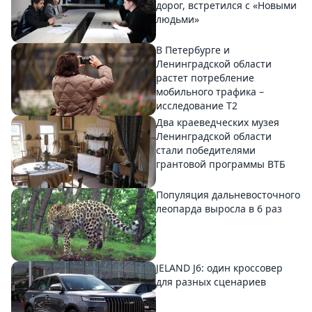
дорог, встретился с «Новыми
людьми»
В Петербурге и
Ленинградской области
растет потребление
мобильного трафика –
исследование T2
Два краеведческих музея
Ленинградской области
стали победителями
грантовой программы ВТБ
Популяция дальневосточного
леопарда выросла в 6 раз
JELAND J6: один кроссовер
для разных сценариев