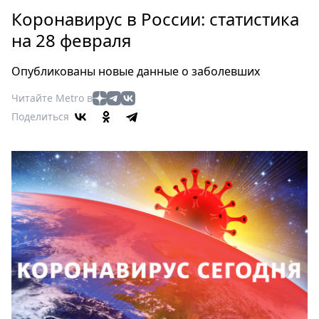
Петербург
Коронавирус в России: статистика
Россия
на 28 февраля
Мир
Здоровье
Опубликованы новые данные о заболевших
Еда
Читайте Metro в
Туризм
Поделиться
Мода
Театр
Кино
Афиша
Книги
Выставки
Пресс-
релизы
О
Metro
Стримы