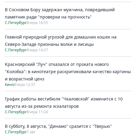
В Сосновом Бору задержан мужчина, повредивший
памятник ради "проверки на прочность"
С.Петербург
Вчера 16:55
Главной природной угрозой для домашних кошек на
Северо-Западе признаны волки и лисицы
С.Петербург
Вчера 14:27
Красноярский "Луч" отказался от проката нового
"Колобка": в кинотеатре раскритиковали качество картины
и возрастной ценз
Кино
Вчера 12:37
График работы вестибюля "Чкаловской" изменится с 10
августа из-за ремонта эскалаторов
С.Петербург
Вчера 11:24
В субботу, 8 августа, "Динамо" сразится с "Тверью"
С.Петербург
7 авг