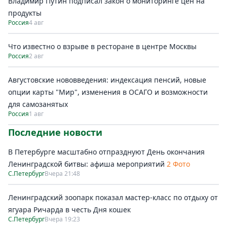
Владимир Путин подписал закон о мониторинге цен на
продукты
Россия
4 авг
Что известно о взрыве в ресторане в центре Москвы
Россия
2 авг
Августовские нововведения: индексация пенсий, новые
опции карты "Мир", изменения в ОСАГО и возможности
для самозанятых
Россия
1 авг
Последние новости
В Петербурге масштабно отпразднуют День окончания
Ленинградской битвы: афиша мероприятий
2 Фото
С.Петербург
Вчера 21:48
Ленинградский зоопарк показал мастер-класс по отдыху от
ягуара Ричарда в честь Дня кошек
С.Петербург
Вчера 19:23