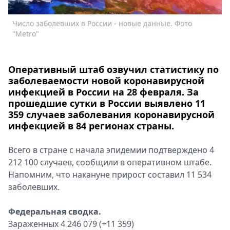
Спецпроекты
Звезды
Число заболевших в России - новые данные. Фото
"Metro"
Выборы
2026
Скачай
Оперативный штаб озвучил статистику по
Metro
заболеваемости новой коронавирусной
инфекцией в России на 28 февраля. За
прошедшие сутки в России выявлено 11
359 случаев заболевания коронавирусной
инфекцией в 84 регионах страны.
Всего в стране с начала эпидемии подтверждено 4
212 100 случаев, сообщили в оперативном штабе.
Напомним, что накануне прирост составил 11 534
заболевших.
Федеральная сводка.
Зараженных 4 246 079 (+11 359)