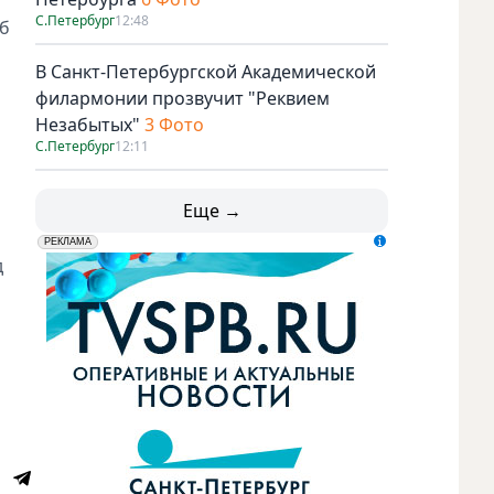
С.Петербург
12:48
Об
В Санкт-Петербургской Академической
филармонии прозвучит "Реквием
Незабытых"
3 Фото
С.Петербург
12:11
Еще →
erid: LdtCK5udn
АО "ГАТР", ИНН: 7841320717
РЕКЛАМА
д