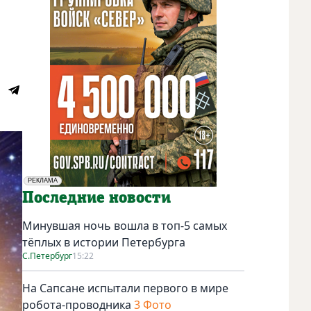
РЕКЛАМА
Социальная реклама
Последние новости
Минувшая ночь вошла в топ-5 самых
тёплых в истории Петербурга
С.Петербург
15:22
На Сапсане испытали первого в мире
робота-проводника
3 Фото