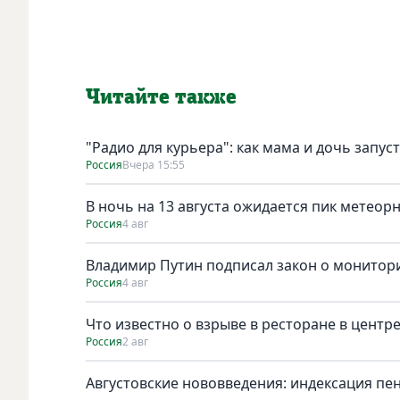
Читайте также
"Радио для курьера": как мама и дочь запус
Россия
Вчера 15:55
В ночь на 13 августа ожидается пик метеор
Россия
4 авг
Владимир Путин подписал закон о монитори
Россия
4 авг
Что известно о взрыве в ресторане в центр
Россия
2 авг
Августовские нововведения: индексация пе