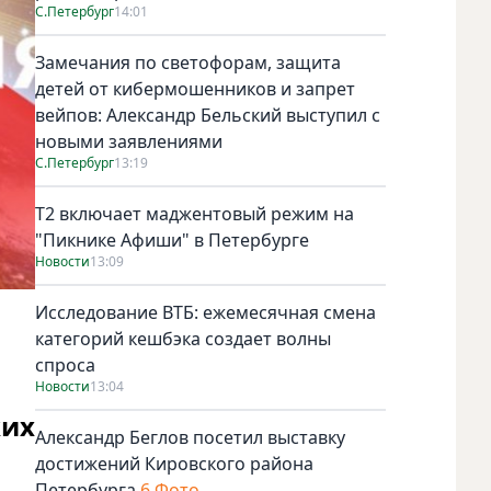
С.Петербург
14:01
Замечания по светофорам, защита
детей от кибермошенников и запрет
вейпов: Александр Бельский выступил с
новыми заявлениями
С.Петербург
13:19
Т2 включает маджентовый режим на
"Пикнике Афиши" в Петербурге
Новости
13:09
Исследование ВТБ: ежемесячная смена
категорий кешбэка создает волны
спроса
Новости
13:04
ких
Александр Беглов посетил выставку
достижений Кировского района
Петербурга
6 Фото