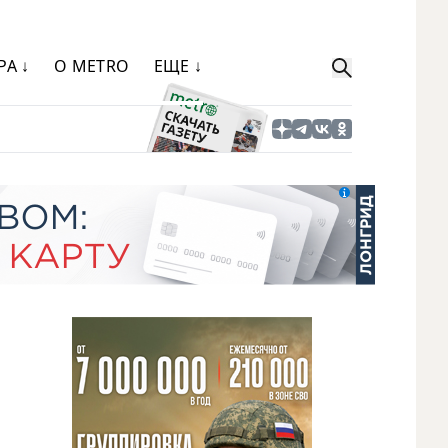
РА ↓
О METRO
ЕЩЕ ↓