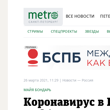
ВСЕ НОВОСТИ
ПЕТ
СТРИМЫ
СПЕЦПРОЕКТЫ
ЗВЕЗДЫ
В
erid: 2VfnxyFybV5
ПАО "Банк "Санкт-Петербург", ИНН: 7831000027
РЕКЛАМА
26 марта 2021, 11:29
|
Новости —
Россия
МАЙЯ БОНДАРЬ
Коронавирус в 