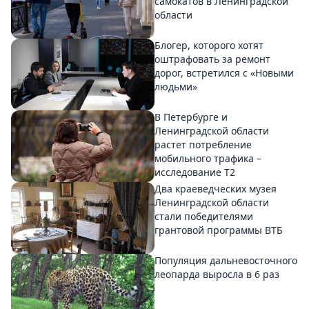
самокатов в Ленинградской
области
Блогер, которого хотят
оштрафовать за ремонт
дорог, встретился с «Новыми
людьми»
В Петербурге и
Ленинградской области
растет потребление
мобильного трафика –
исследование T2
Два краеведческих музея
Ленинградской области
стали победителями
грантовой программы ВТБ
Популяция дальневосточного
леопарда выросла в 6 раз