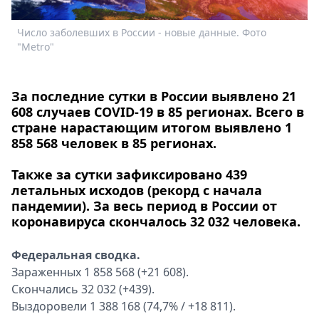
Спецпроекты
Звезды
Число заболевших в России - новые данные. Фото
"Metro"
Выборы
2026
Скачай
За последние сутки в России выявлено 21
Metro
608 случаев COVID-19 в 85 регионах. Всего в
стране нарастающим итогом выявлено 1
858 568 человек в 85 регионах.
Также за сутки зафиксировано 439
летальных исходов (рекорд с начала
пандемии). За весь период в России от
коронавируса скончалось 32 032 человека.
Федеральная сводка.
Зараженных 1 858 568 (+21 608).
Скончались 32 032 (+439).
Выздоровели 1 388 168 (74,7% / +18 811).