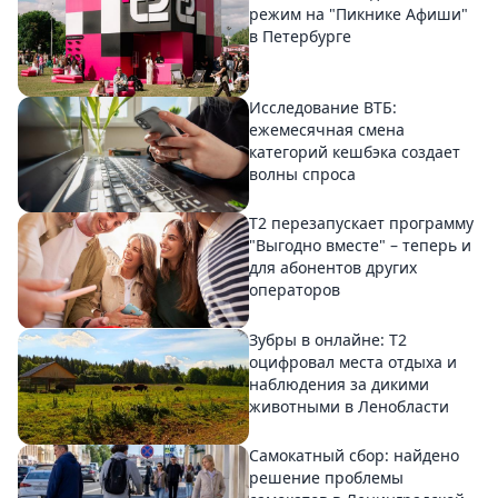
режим на "Пикнике Афиши"
в Петербурге
Исследование ВТБ:
ежемесячная смена
категорий кешбэка создает
волны спроса
Т2 перезапускает программу
"Выгодно вместе" – теперь и
для абонентов других
операторов
Зубры в онлайне: Т2
оцифровал места отдыха и
наблюдения за дикими
животными в Ленобласти
Самокатный сбор: найдено
решение проблемы