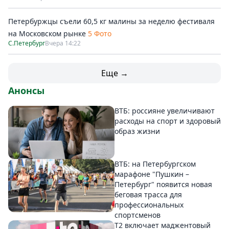
Петербуржцы съели 60,5 кг малины за неделю фестиваля
на Московском рынке
5 Фото
С.Петербург
Вчера 14:22
Еще →
Анонсы
ВТБ: россияне увеличивают
расходы на спорт и здоровый
образ жизни
ВТБ: на Петербургском
марафоне "Пушкин –
Петербург" появится новая
беговая трасса для
профессиональных
спортсменов
Т2 включает маджентовый