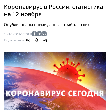
Петербург
Коронавирус в России: статистика
Россия
на 12 ноября
Мир
Здоровье
Опубликованы новые данные о заболевших
Еда
Читайте Metro в
Туризм
Поделиться
Мода
Театр
Кино
Афиша
Книги
Выставки
Пресс-
релизы
О
Metro
Стримы