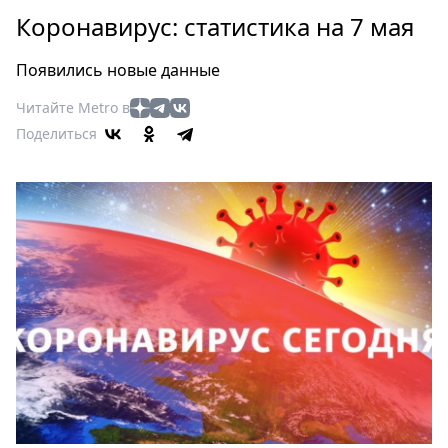
Петербург
Коронавирус: статистика на 7 мая
Россия
Мир
Появились новые данные
Здоровье
Читайте Metro в
Еда
Поделиться
Туризм
Мода
Театр
Кино
Афиша
Книги
Выставки
Пресс-
релизы
О
Metro
Стримы