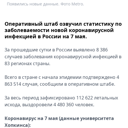
Появились новые данные. Фото Metro.
Спецпроекты
Звезды
Выборы
Оперативный штаб озвучил статистику по
2026
заболеваемости новой коронавирусной
Скачай
инфекцией в России на 7 мая.
Metro
За прошедшие сутки в России выявлено 8 386
случаев заболевания коронавирусной инфекцией в
83 регионах страны.
Всего в стране с начала эпидемии подтверждено 4
863 514 случая, сообщили в оперативном штабе.
За весь период зафиксировано 112 622 летальных
исхода, выздоровели 4 480 360 человек.
Коронавирус на 7 мая (данные университета
Хопкинса):