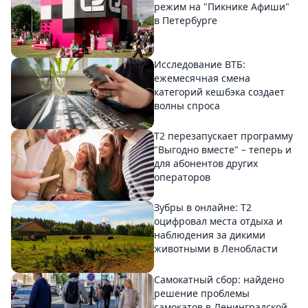
режим на "Пикнике Афиши"
в Петербурге
Исследование ВТБ:
ежемесячная смена
категорий кешбэка создает
волны спроса
Т2 перезапускает программу
"Выгодно вместе" – теперь и
для абонентов других
операторов
Зубры в онлайне: Т2
оцифровал места отдыха и
наблюдения за дикими
животными в Ленобласти
Самокатный сбор: найдено
решение проблемы
самокатов в Ленинградской