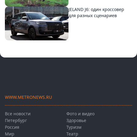
JELAND J6: один кроссовер
для разных сценариев
WWW.METRONEWS.RU
Все новости
Фото и видео
Петербург
Здоровье
Россия
Туризм
Мир
Театр