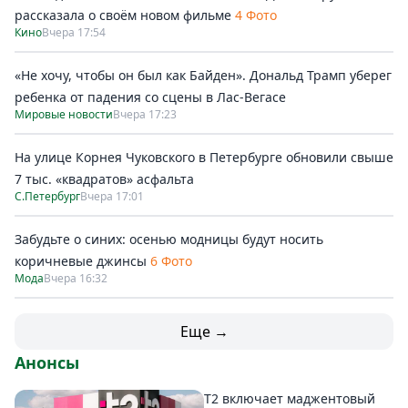
рассказала о своём новом фильме
4 Фото
Кино
Вчера 17:54
«Не хочу, чтобы он был как Байден». Дональд Трамп уберег
ребенка от падения со сцены в Лас-Вегасе
Мировые новости
Вчера 17:23
На улице Корнея Чуковского в Петербурге обновили свыше
7 тыс. «квадратов» асфальта
С.Петербург
Вчера 17:01
Забудьте о синих: осенью модницы будут носить
коричневые джинсы
6 Фото
Мода
Вчера 16:32
Еще →
Анонсы
Т2 включает маджентовый