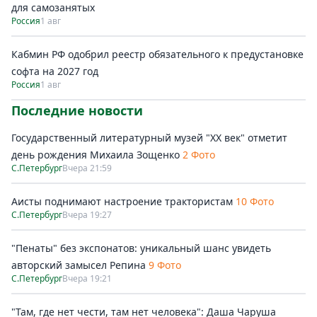
для самозанятых
Россия
1 авг
Кабмин РФ одобрил реестр обязательного к предустановке
софта на 2027 год
Россия
1 авг
Последние новости
Государственный литературный музей "ХХ век" отметит
день рождения Михаила Зощенко
2 Фото
С.Петербург
Вчера 21:59
Аисты поднимают настроение трактористам
10 Фото
С.Петербург
Вчера 19:27
"Пенаты" без экспонатов: уникальный шанс увидеть
авторский замысел Репина
9 Фото
С.Петербург
Вчера 19:21
"Там, где нет чести, там нет человека": Даша Чаруша