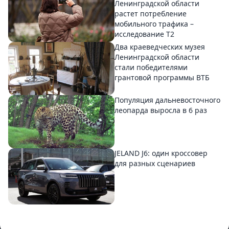
Ленинградской области
растет потребление
мобильного трафика –
исследование T2
Два краеведческих музея
Ленинградской области
стали победителями
грантовой программы ВТБ
Популяция дальневосточного
леопарда выросла в 6 раз
JELAND J6: один кроссовер
для разных сценариев