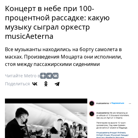
Петербург
Концерт в небе при 100-
Россия
процентной рассадке: какую
Мир
музыку сыграл оркестр
Здоровье
musicAeterna
Еда
Туризм
Все музыканты находились на борту самолета в
Мода
масках. Произведения Моцарта они исполнили,
Театр
стоя между пассажирскими сидениями
Кино
Читайте Metro в
Афиша
Поделиться
Книги
Выставки
Пресс-
релизы
О
Metro
Стримы