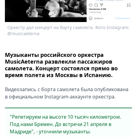
Спецпроекты
Звезды
Выборы
Оркестр дал концерт на борту самолета. Фото Instagram:
2026
@musicaeterna
Скачай
Metro
Музыканты российского оркестра
MusicAeterna развлекли пассажиров
самолета. Концерт состоялся прямо во
время полета из Москвы в Испанию.
Видеозапись с борта самолета была опубликована
в официальном Instagram-аккаунте оркестра.
"Репетируем на высоте 10 тысяч километром.
Под нами Бремен. До встречи 21 апреля в
Мадриде", - уточнили музыканты.