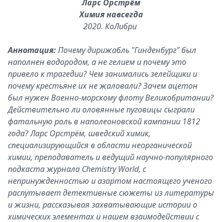
Ларс Орстрём
Химия навсегда
2020. КоЛибри
Аннотация:
Почему дирижабль "Гинденбург" был
наполнен водородом, а не гелием и почему это
привело к трагедии? Чем занимались зелейщики и
почему крестьяне их не жаловали? Зачем ацетон
был нужен Военно-морскому флоту Великобритании?
Действительно ли оловянные пуговицы сыграли
фатальную роль в наполеоновской кампании 1812
года? Ларс Орстрём, шведский химик,
специализирующийся в области неорганической
химии, преподаватель и ведущий научно-популярного
подкаста журнала Chemistry World, с
непринужденностью и азартом настоящего ученого
распутывает детективные сюжеты из литературы
и жизни, рассказывая захватывающие истории о
химических элементах и нашем взаимодействии с