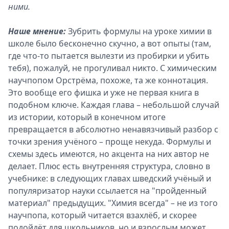
ними.
Наше мнение:
Зубрить формулы на уроке химии в
школе было бесконечно скучно, а вот опыты (там,
где что-то пытается вылезти из пробирки и убить
тебя), пожалуй, не прогуливал никто. С химическим
научпопом Орстрёма, похоже, та же коннотация.
Это вообще его фишка и уже не первая книга в
подобном ключе. Каждая глава – небольшой случай
из истории, который в конечном итоге
превращается в абсолютно ненавязчивый разбор с
точки зрения учёного
–
проще некуда. Формулы и
схемы здесь имеются, но акцента на них автор не
делает. Плюс есть внутренняя структура, словно в
учебнике: в следующих главах шведский учёный и
популяризатор науки ссылается на "пройденный
материал" предыдущих. "Химия всегда"
–
не из того
научпопа, который читается взахлёб, и скорее
подойдёт для школьников, но и взрослым может