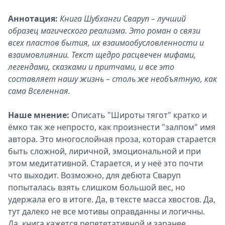
Аннотация:
Книга Шубханги Сваруп – лучший
образец магического реализма. Это роман о связи
всех пластов бытия, их взаимообусловленности и
взаимовлиянии. Текст щедро расцвечен мифами,
легендами, сказками и притчами, и все это
составляет нашу жизнь – столь же необъятную, как
сама Вселенная.
Наше мнение:
Описать "Широты тягот" кратко и
ёмко так же непросто, как произнести "залпом" имя
автора. Это многослойная проза, которая старается
быть сложной, лиричной, эмоциональной и при
этом медитативной. Старается, и у неё это почти
что выходит. Возможно, для дебюта Сваруп
попыталась взять слишком большой вес, но
удержала его в итоге. Да, в тексте масса хвостов. Да,
тут далеко не все мотивы оправданны и логичны.
Да, книга кажется репететативной и заранее