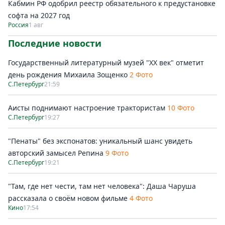
Кабмин РФ одобрил реестр обязательного к предустановке
софта на 2027 год
Россия
1 авг
Последние новости
Государственный литературный музей "ХХ век" отметит
день рождения Михаила Зощенко
2 Фото
С.Петербург
21:59
Аисты поднимают настроение трактористам
10 Фото
С.Петербург
19:27
"Пенаты" без экспонатов: уникальный шанс увидеть
авторский замысел Репина
9 Фото
С.Петербург
19:21
"Там, где нет чести, там нет человека": Даша Чаруша
рассказала о своём новом фильме
4 Фото
Кино
17:54