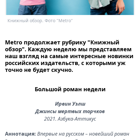
Спецпроекты
Звезды
Книжный обзор. Фото "Metro"
К
Выборы
2026
Скачай
Metro продолжает рубрику "Книжный
Metro
обзор". Каждую неделю мы представляем
наш взгляд на самые интересные новинки
российских издательств, с которыми уж
точно не будет скучно.
Большой роман недели
Ирвин Уэлш
Джинсы мертвых торчков
2021. Азбука-Аттикус
Аннотация:
Впервые на русском – новейший роман