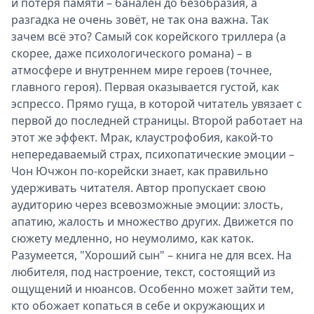
и потеря памяти – банален до безобразия, а
разгадка не очень зовёт, не так она важна. Так
зачем всё это? Самый сок корейского триллера (а
скорее, даже психологического романа) – в
атмосфере и внутреннем мире героев (точнее,
главного героя). Первая оказывается густой, как
эспрессо. Прямо гуща, в которой читатель увязает с
первой до последней страницы. Второй работает на
этот же эффект. Мрак, клаустрофобия, какой-то
непередаваемый страх, психопатические эмоции –
Чон Ючжон по-корейски знает, как правильно
удерживать читателя. Автор пропускает свою
аудиторию через всевозможные эмоции: злость,
апатию, жалость и множество других. Движется по
сюжету медленно, но неумолимо, как каток.
Разумеется, "Хороший сын" – книга не для всех. На
любителя, под настроение, текст, состоящий из
ощущений и нюансов. Особенно может зайти тем,
кто обожает копаться в себе и окружающих и