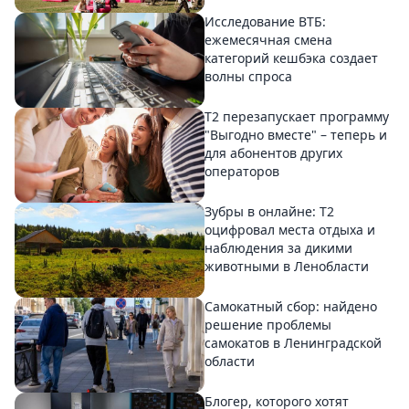
Исследование ВТБ:
ежемесячная смена
категорий кешбэка создает
волны спроса
Т2 перезапускает программу
"Выгодно вместе" – теперь и
для абонентов других
операторов
Зубры в онлайне: Т2
оцифровал места отдыха и
наблюдения за дикими
животными в Ленобласти
Самокатный сбор: найдено
решение проблемы
самокатов в Ленинградской
области
Блогер, которого хотят