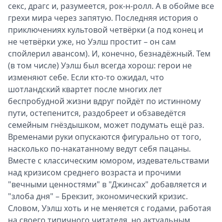
секс, драгс и, разумеется, рок-н-ролл. А в обойме все
грехи мира через запятую. Последняя история о
приключениях культовой четвёрки (а под конец и
не четвёрки уже, но Уэлш простит – он сам
спойлерил авансом). И, конечно, безнадёжный. Тем
(в том числе) Уэлш был всегда хорош: герои не
изменяют себе. Если кто-то ожидал, что
шотландский квартет после многих лет
беспробудной жизни вдруг пойдёт по истинному
пути, остепенится, раздобреет и обзаведётся
семейным гнёздышком, может подумать ещё раз.
Временами руки опускаются фигурально от того,
насколько по-накатанному ведут себя пацаны.
Вместе с классическим юмором, издевательствами
над кризисом среднего возраста и прочими
"вечными ценностями" в "Джинсах" добавляется и
"злоба дня" – Брекзит, экономический кризис.
Словом, Уэлш хоть и не меняется с годами, работая
на своего типичного читателя, но актуальным