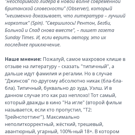
"неоспоримого лидера в новой волне современной
британской словесности" (Observer), который
"неизменно доказывает, что литература – лучший
наркотик" (Spin). "Свершилось! Рентон, Бегби,
Больной и Спад снова вместе", – пишет газета
Sunday Times. И, если верить автору, это их
последнее приключение.
Наше мнение:
Пожалуй, самое махровое клише в
отзыве на литературу – сказать "типичный", а
дальше идут фамилия и регалии. Но в случае
"Джинсов" по-другому абсолютно никак (бла-бла-
бла). Типичный, буквально до зуда, Уэлш. И в
данном случае это как раз неплохо! Тот самый,
который дважды в кино "На игле" (второй фильм
называется, если кто пропустил, "T2:
Трейнспоттинг"). Максимально
неполиткорректный, жёсткий, трешевый,
авантюрный, угарный, 100%-ный 18+. В котором