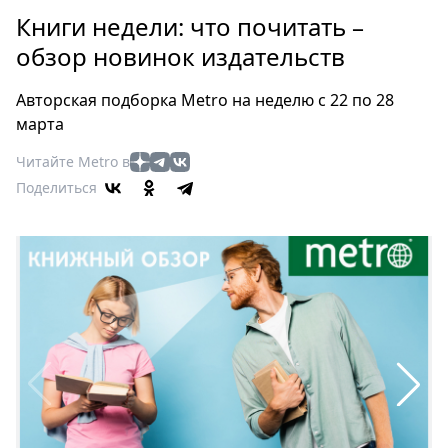
Петербург
Книги недели: что почитать –
Россия
обзор новинок издательств
Мир
Здоровье
Авторская подборка Metro на неделю с 22 по 28
Еда
марта
Туризм
Читайте Metro в
Мода
Поделиться
Театр
Кино
Афиша
Книги
Выставки
Пресс-
релизы
О
Metro
Стримы