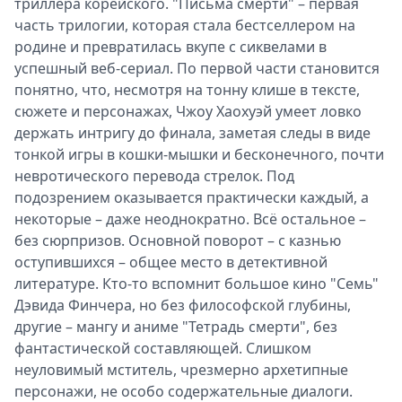
триллера корейского. "Письма смерти" – первая
часть трилогии, которая стала бестселлером на
родине и превратилась вкупе с сиквелами в
успешный веб-сериал. По первой части становится
понятно, что, несмотря на тонну клише в тексте,
сюжете и персонажах, Чжоу Хаохуэй умеет ловко
держать интригу до финала, заметая следы в виде
тонкой игры в кошки-мышки и бесконечного, почти
невротического перевода стрелок. Под
подозрением оказывается практически каждый, а
некоторые – даже неоднократно. Всё остальное –
без сюрпризов. Основной поворот – с казнью
оступившихся – общее место в детективной
литературе. Кто-то вспомнит большое кино "Семь"
Дэвида Финчера, но без философской глубины,
другие – мангу и аниме "Тетрадь смерти", без
фантастической составляющей. Слишком
неуловимый мститель, чрезмерно архетипные
персонажи, не особо содержательные диалоги.