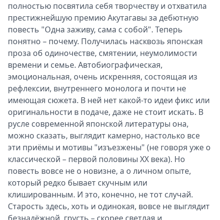
полностью посвятила себя творчеству и отхватила
престижнейшую премию Акутагавы за дебютную
повесть "Одна заживу, сама с собой". Теперь
понятно – почему. Получилась насквозь японская
проза об одиночестве, смятении, неумолимости
времени и семье. Автобиографическая,
эмоциональная, очень искренняя, состоящая из
рефлексии, внутреннего монолога и почти не
имеющая сюжета. В ней нет какой-то идеи фикс или
оригинальности в подаче, даже не стоит искать. В
русле современной японской литературы она,
можно сказать, выглядит камерно, настолько все
эти приёмы и мотивы "изъезжены" (не говоря уже о
классической – первой половины XX века). Но
повесть вовсе не о новизне, а о личном опыте,
который редко бывает скучным или
клишированным. И это, конечно, не тот случай.
Старость здесь, хоть и одинокая, вовсе не выглядит
безнадёжной, грусть – скорее светлая и