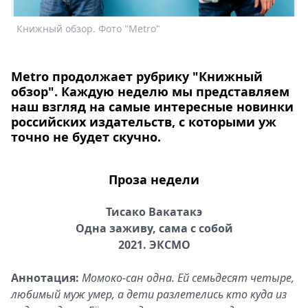
Спецпроекты
Книжный обзор. Фото "Metro"
К
Звезды
Выборы
2026
Metro продолжает рубрику "Книжный
Скачай
обзор". Каждую неделю мы представляем
Metro
наш взгляд на самые интересные новинки
российских издательств, с которыми уж
точно не будет скучно.
Проза недели
Тисако Вакатакэ
Одна заживу, сама с собой
2021. ЭКСМО
Аннотация:
Момоко-сан одна. Ей семьдесят четыре,
любимый муж умер, а дети разлетелись кто куда из