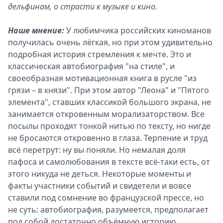
дельфинам, о страсти к музыке и кино.
Наше мнение:
У любимчика российских киноманов
получилась очень лёгкая, но при этом удивительно
подробная история стремления к мечте. Это и
классическая автобиография "на стиле", и
своеобразная мотивационная книга в русле "из
грязи – в князи". При этом автор "Леона" и "Пятого
элемента", ставших классикой большого экрана, не
занимается откровенным морализаторством. Все
посылы проходят тонкой нитью по тексту, но нигде
не бросаются откровенно в глаза. Терпение и труд
всё перетрут: ну вы поняли. Но немалая доля
пафоса и самолюбования в тексте всё-таки есть, от
этого никуда не деться. Некоторые моменты и
факты участники событий и свидетели и вовсе
ставили под сомнение во французской прессе, но
не суть: автобиография, разумеется, предполагает
под собой достаточно объёмную историю