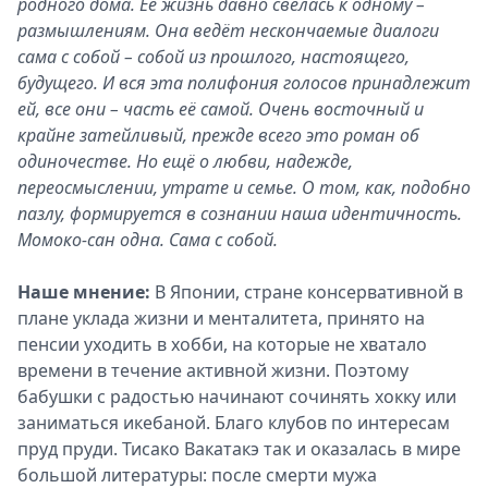
родного дома. Её жизнь давно свелась к одному –
размышлениям. Она ведёт нескончаемые диалоги
сама с собой – собой из прошлого, настоящего,
будущего. И вся эта полифония голосов принадлежит
ей, все они – часть её самой. Очень восточный и
крайне затейливый, прежде всего это роман об
одиночестве. Но ещё о любви, надежде,
переосмыслении, утрате и семье. О том, как, подобно
пазлу, формируется в сознании наша идентичность.
Момоко-сан одна. Сама с собой.
Наше мнение:
В Японии, стране консервативной в
плане уклада жизни и менталитета, принято на
пенсии уходить в хобби, на которые не хватало
времени в течение активной жизни. Поэтому
бабушки с радостью начинают сочинять хокку или
заниматься икебаной. Благо клубов по интересам
пруд пруди. Тисако Вакатакэ так и оказалась в мире
большой литературы: после смерти мужа