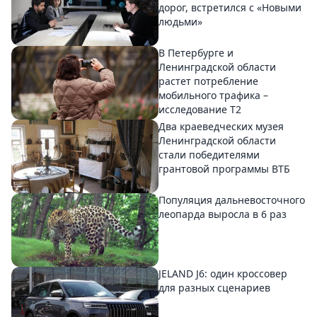
дорог, встретился с «Новыми
людьми»
В Петербурге и
Ленинградской области
растет потребление
мобильного трафика –
исследование T2
Два краеведческих музея
Ленинградской области
стали победителями
грантовой программы ВТБ
Популяция дальневосточного
леопарда выросла в 6 раз
JELAND J6: один кроссовер
для разных сценариев