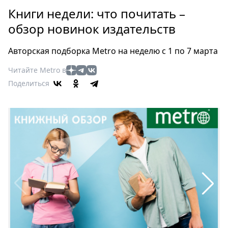
Петербург
Книги недели: что почитать –
Россия
обзор новинок издательств
Мир
Здоровье
Авторская подборка Metro на неделю с 1 по 7 марта
Еда
Читайте Metro в
Туризм
Поделиться
Мода
Театр
Кино
Афиша
Книги
Выставки
Пресс-
релизы
О
Metro
Стримы