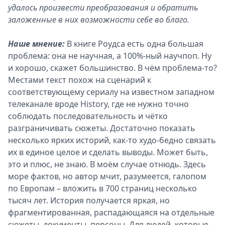
удалось произвести преобразования и обратить
заложенные в них возможности себе во благо.
Наше мнение:
В книге Роудса есть одна большая
проблема: она не научная, а 100%-ный научпоп. Ну
и хорошо, скажет большинство. В чём проблема-то?
Местами текст похож на сценарий к
соответствующему сериалу на известном западном
телеканале вроде History, где не нужно точно
соблюдать последовательность и чётко
разграничивать сюжеты. Достаточно показать
несколько ярких историй, как-то худо-бедно связать
их в единое целое и сделать выводы. Может быть,
это и плюс, не знаю. В моём случае отнюдь. Здесь
море фактов, но автор мчит, разумеется, галопом
по Европам – вложить в 700 страниц несколько
тысяч лет. История получается яркая, но
фрагментированная, распадающаяся на отдельные
сюжеты, документы, персоны. Для людей, которые