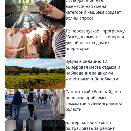
Исследование ВТБ:
ежемесячная смена
категорий кешбэка создает
волны спроса
Т2 перезапускает программу
"Выгодно вместе" – теперь и
для абонентов других
операторов
Зубры в онлайне: Т2
оцифровал места отдыха и
наблюдения за дикими
животными в Ленобласти
Самокатный сбор: найдено
решение проблемы
самокатов в Ленинградской
области
Блогер, которого хотят
оштрафовать за ремонт