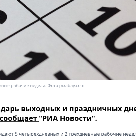
евные рабочие недели. Фото pixabay.com
ндарь выходных и праздничных дн
сообщает
"РИА Новости".
жидают 5 четырехдневных и 2 трехдневные рабочие недел