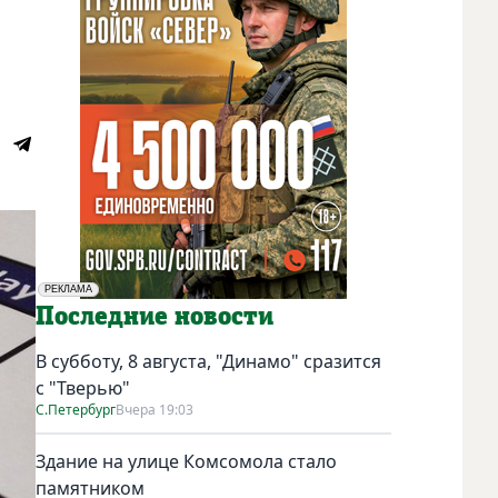
РЕКЛАМА
Социальная реклама
Последние новости
В субботу, 8 августа, "Динамо" сразится
с "Тверью"
С.Петербург
Вчера 19:03
Здание на улице Комсомола стало
памятником