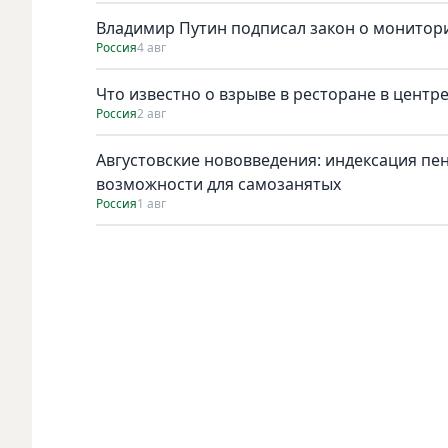
Владимир Путин подписал закон о монитори
Россия
4 авг
Что известно о взрыве в ресторане в центр
Россия
2 авг
Августовские нововведения: индексация пе
возможности для самозанятых
Россия
1 авг