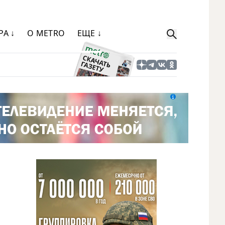
РА ↓
О METRO
ЕЩЕ ↓