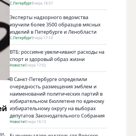
С.Петербург
Вчера 18:57
Эксперты надзорного ведомства
изучили более 3500 образцов мясных
изделий в Петербурге и Ленобласти
С.Петербург
Вчера 17:10
ВТБ: россияне увеличивают расходы на
спорт и здоровый образ жизни
Новости
Вчера 17:02
В Санкт-Петербурге определили
очередность размещения эмблем и
наименований политических партий в
избирательном бюллетене по единому
ей
избирательному округу на выборах
депутатов Законодательного Собрания
Новости
Вчера 16:13
и.
Бывшему главе издательств Popcorn