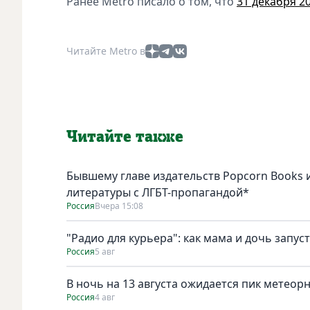
Ранее Metro писало о том, что
31 декабря 2
Читайте Metro в
Читайте также
Бывшему главе издательств Popcorn Books и
литературы с ЛГБТ-пропагандой*
Россия
Вчера 15:08
"Радио для курьера": как мама и дочь запус
Россия
5 авг
В ночь на 13 августа ожидается пик метеор
Россия
4 авг