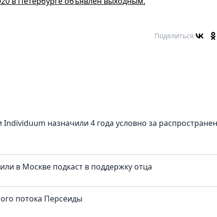
020 в Петербурге объявлен выходным.
Поделиться
 Individuum назначили 4 года условно за распростране
тили в Москве подкаст в поддержку отца
ного потока Персеиды