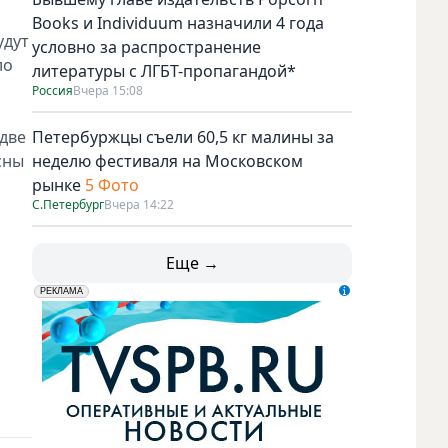
Books и Individuum назначили 4 года
удут
условно за распространение
ло
литературы с ЛГБТ-пропагандой*
Россия
Вчера 15:08
 две
Петербуржцы съели 60,5 кг малины за
сны
неделю фестиваля на Московском
рынке
5 Фото
С.Петербург
Вчера 14:22
Еще →
erid: LdtCK5udn
АО "ГАТР", ИНН: 7841320717
РЕКЛАМА