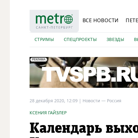
ВСЕ НОВОСТИ
ПЕТ
СТРИМЫ
СПЕЦПРОЕКТЫ
ЗВЕЗДЫ
В
erid: LdtCK5Efv
АО "ГАТР", ИНН: 7841320717
РЕКЛАМА
28 декабря 2020, 12:09
|
Новости —
Россия
КСЕНИЯ ГАЙЗЛЕР
Календарь выхо