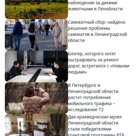
наблюдения за дикими
животными в Ленобласти
Самокатный сбор: найдено
решение проблемы
самокатов в Ленинградской
области
Блогер, которого хотят
оштрафовать за ремонт
дорог, встретился с «Новыми
людьми»
В Петербурге и
Ленинградской области
растет потребление
мобильного трафика –
исследование T2
Два краеведческих музея
Ленинградской области
стали победителями
грантовой программы ВТБ