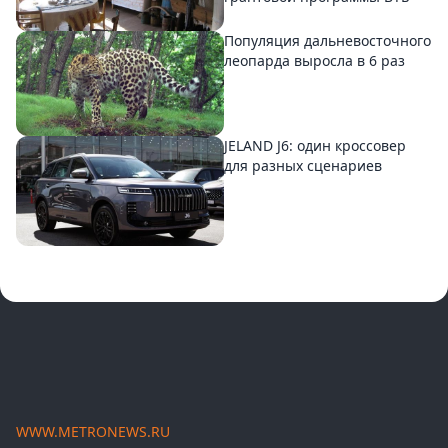
Популяция дальневосточного
леопарда выросла в 6 раз
JELAND J6: один кроссовер
для разных сценариев
WWW.METRONEWS.RU