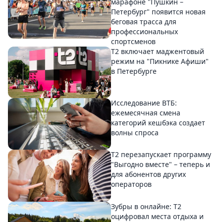
марафоне "Пушкин –
Петербург" появится новая
беговая трасса для
профессиональных
спортсменов
Т2 включает маджентовый
режим на "Пикнике Афиши"
в Петербурге
Исследование ВТБ:
ежемесячная смена
категорий кешбэка создает
волны спроса
Т2 перезапускает программу
"Выгодно вместе" – теперь и
для абонентов других
операторов
Зубры в онлайне: Т2
оцифровал места отдыха и