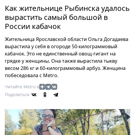
Петербург
Как жительнице Рыбинска удалось
Россия
вырастить самый большой в
Мир
России кабачок
Здоровье
Еда
Жительница Ярославской области Ольга Догадаева
Туризм
вырастила у себя в огороде 50-килограммовый
Мода
кабачок. Это не единственный овощ-гигант на
Театр
грядке у женщины. Она также вырастила тыкву
Кино
весом 286 кг и 60-килограммовый арбуз. Женщина
побеседовала с Metro.
Афиша
Книги
Читайте Metro в
Выставки
Поделиться
Пресс-
релизы
О
Metro
Стримы