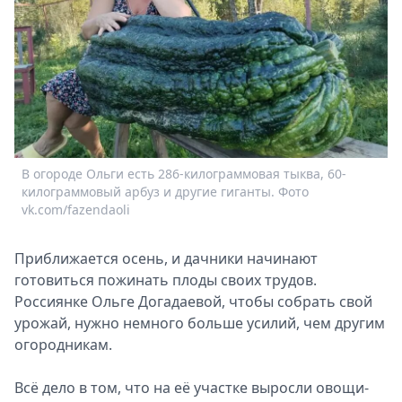
Спецпроекты
Звезды
Выборы
2026
Скачай
Metro
В огороде Ольги есть 286-килограммовая тыква, 60-
килограммовый арбуз и другие гиганты. Фото
vk.com/fazendaoli
Приближается осень, и дачники начинают
готовиться пожинать плоды своих трудов.
Россиянке Ольге Догадаевой, чтобы собрать свой
урожай, нужно немного больше усилий, чем другим
огородникам.
Всё дело в том, что на её участке выросли овощи-