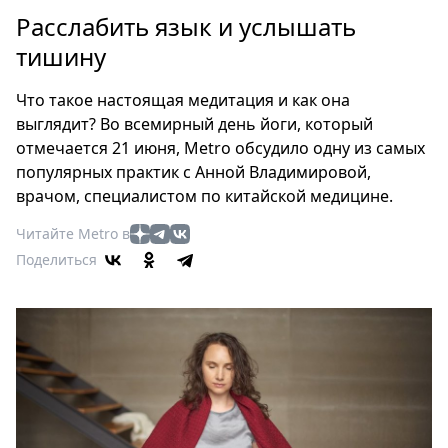
Петербург
Расслабить язык и услышать
Россия
тишину
Мир
Здоровье
Что такое настоящая медитация и как она
Еда
выглядит? Во всемирный день йоги, который
Туризм
отмечается 21 июня, Metro обсудило одну из самых
Мода
популярных практик с Анной Владимировой,
Театр
врачом, специалистом по китайской медицине.
Кино
Читайте Metro в
Афиша
Поделиться
Книги
Выставки
Пресс-
релизы
О
Metro
Стримы