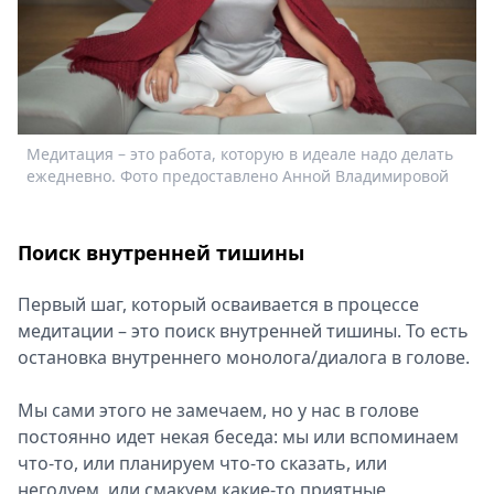
Спецпроекты
Звезды
Выборы
2026
Скачай
Медитация – это работа, которую в идеале надо делать
Metro
ежедневно. Фото предоставлено Анной Владимировой
Поиск внутренней тишины
Первый шаг, который осваивается в процессе
медитации – это поиск внутренней тишины. То есть
остановка внутреннего монолога/диалога в голове.
Мы сами этого не замечаем, но у нас в голове
постоянно идет некая беседа: мы или вспоминаем
что-то, или планируем что-то сказать, или
негодуем, или смакуем какие-то приятные