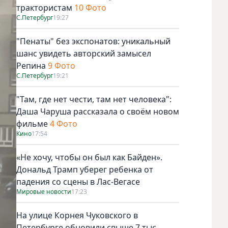
трактористам
10 Фото
С.Петербург
19:27
"Пенаты" без экспонатов: уникальный
шанс увидеть авторский замысел
Репина
9 Фото
С.Петербург
19:21
"Там, где нет чести, там нет человека":
Даша Чаруша рассказала о своём новом
фильме
4 Фото
Кино
17:54
«Не хочу, чтобы он был как Байден».
Дональд Трамп уберег ребенка от
падения со сцены в Лас-Вегасе
Мировые новости
17:23
На улице Корнея Чуковского в
Петербурге обновили свыше 7 тыс.