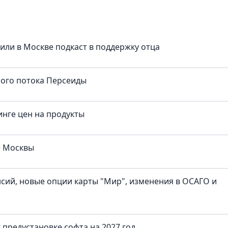
тили в Москве подкаст в поддержку отца
ного потока Персеиды
нге цен на продукты
е Москвы
нсий, новые опции карты "Мир", изменения в ОСАГО и
предустановке софта на 2027 год