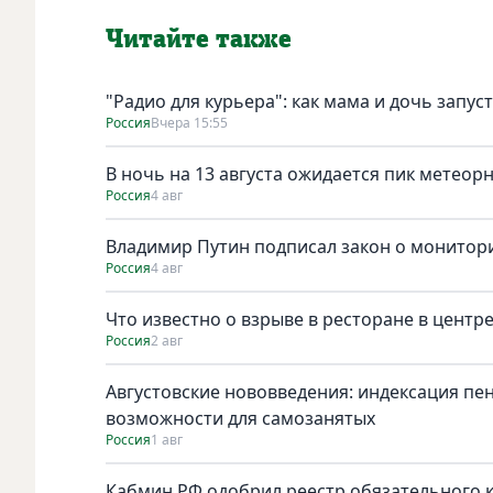
Читайте также
"Радио для курьера": как мама и дочь запус
Россия
Вчера 15:55
В ночь на 13 августа ожидается пик метеор
Россия
4 авг
Владимир Путин подписал закон о монитори
Россия
4 авг
Что известно о взрыве в ресторане в центр
Россия
2 авг
Августовские нововведения: индексация пе
возможности для самозанятых
Россия
1 авг
Кабмин РФ одобрил реестр обязательного к 