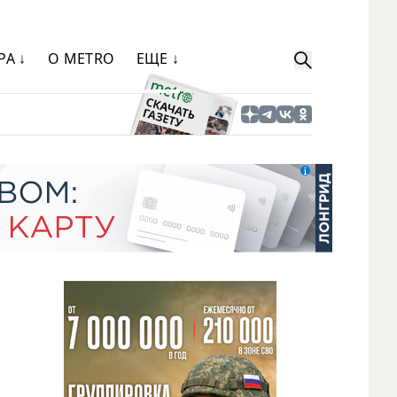
РА ↓
О METRO
ЕЩЕ ↓