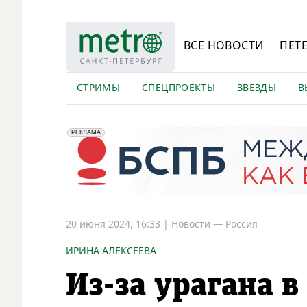
ВСЕ НОВОСТИ
ПЕТ
СТРИМЫ
СПЕЦПРОЕКТЫ
ЗВЕЗДЫ
В
erid: 2VfnxyFybV5
ПАО "Банк "Санкт-Петербург", ИНН: 7831000027
РЕКЛАМА
20 июня 2024, 16:33
|
Новости —
Россия
ИРИНА АЛЕКСЕЕВА
Из-за урагана 