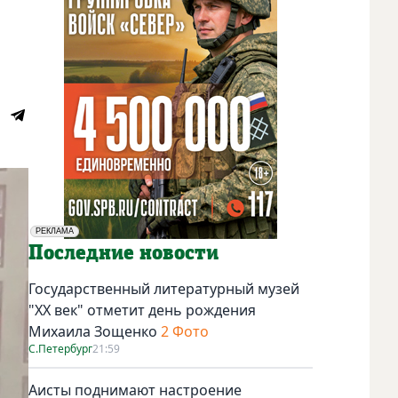
РЕКЛАМА
Социальная реклама
Последние новости
Государственный литературный музей
"ХХ век" отметит день рождения
Михаила Зощенко
2 Фото
С.Петербург
21:59
Аисты поднимают настроение