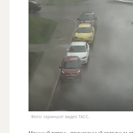
Фото: скриншот видео ТАСС.
Мощный ливень, принесенный холодным а