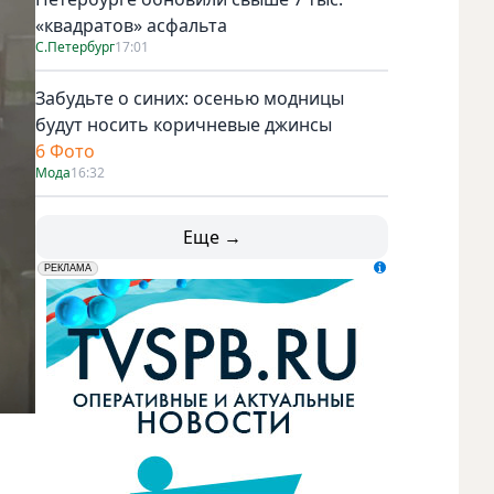
«квадратов» асфальта
С.Петербург
17:01
Забудьте о синих: осенью модницы
будут носить коричневые джинсы
6 Фото
Мода
16:32
Еще →
erid: LdtCK5udn
АО "ГАТР", ИНН: 7841320717
РЕКЛАМА