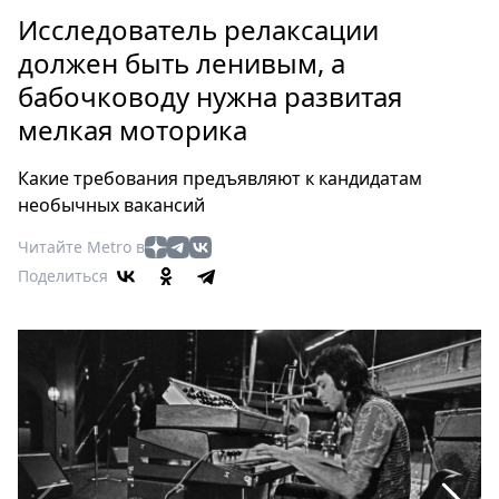
Петербург
Исследователь релаксации
Россия
должен быть ленивым, а
Мир
бабочководу нужна развитая
Здоровье
мелкая моторика
Еда
Туризм
Какие требования предъявляют к кандидатам
Мода
необычных вакансий
Театр
Читайте Metro в
Кино
Поделиться
Афиша
Книги
Выставки
Пресс-
релизы
О
Metro
Стримы