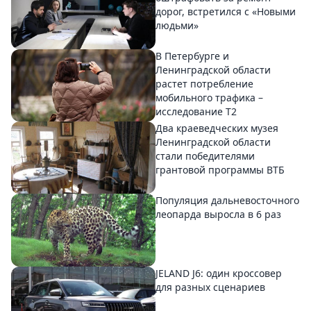
дорог, встретился с «Новыми
людьми»
В Петербурге и
Ленинградской области
растет потребление
мобильного трафика –
исследование T2
Два краеведческих музея
Ленинградской области
стали победителями
грантовой программы ВТБ
Популяция дальневосточного
леопарда выросла в 6 раз
JELAND J6: один кроссовер
для разных сценариев