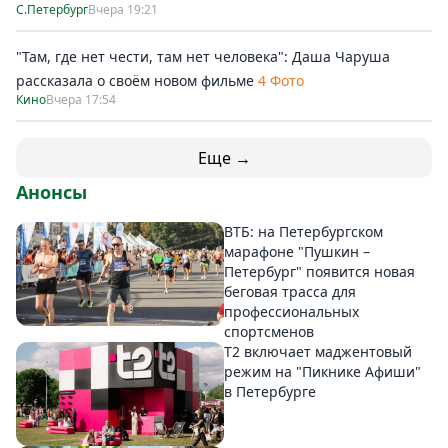
С.Петербург
Вчера 19:21
"Там, где нет чести, там нет человека": Даша Чаруша
рассказала о своём новом фильме
4 Фото
Кино
Вчера 17:54
Еще →
Анонсы
ВТБ: на Петербургском
марафоне "Пушкин –
Петербург" появится новая
беговая трасса для
профессиональных
спортсменов
Т2 включает маджентовый
режим на "Пикнике Афиши"
в Петербурге