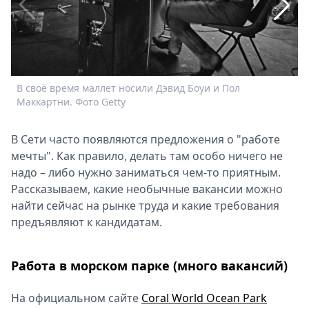
Спецпроекты
Звезды
Выборы
2026
Скачай
В своё время маллет носили Дэвид Боуи и Пол
В
Metro
Маккартни. Фото Getty
М
В Сети часто появляются предложения о "работе
мечты". Как правило, делать там особо ничего не
надо – либо нужно заниматься чем-то приятным.
Рассказываем, какие необычные вакансии можно
найти сейчас на рынке труда и какие требования
предъявляют к кандидатам.
Работа в морском парке (много вакансий)
На официальном сайте
Coral World Ocean Park