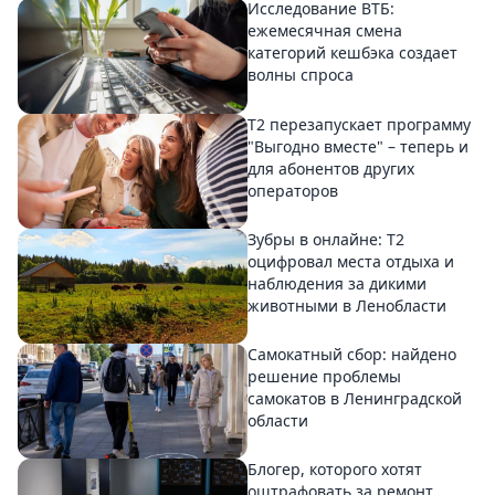
Исследование ВТБ:
ежемесячная смена
категорий кешбэка создает
волны спроса
Т2 перезапускает программу
"Выгодно вместе" – теперь и
для абонентов других
операторов
Зубры в онлайне: Т2
оцифровал места отдыха и
наблюдения за дикими
животными в Ленобласти
Самокатный сбор: найдено
решение проблемы
самокатов в Ленинградской
области
Блогер, которого хотят
оштрафовать за ремонт