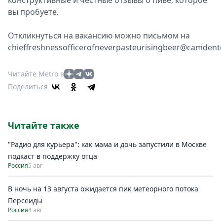
конструктивные и честные отзывы о пиве, которое
вы пробуете.
Откликнуться на вакансию можно письмом на
chieffreshnessofficerofneverpasteurisingbeer@camde
Читайте Metro в
Поделиться
Читайте также
"Радио для курьера": как мама и дочь запустили в Москве
подкаст в поддержку отца
Россия
5 авг
В ночь на 13 августа ожидается пик метеорного потока
Персеиды
Россия
4 авг