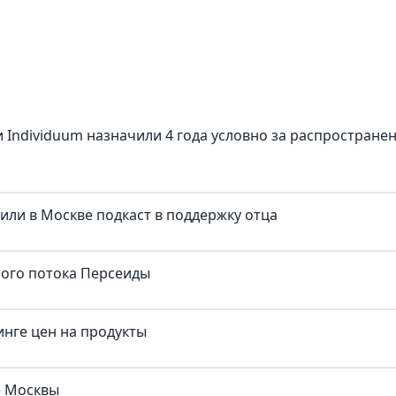
 Individuum назначили 4 года условно за распростране
тили в Москве подкаст в поддержку отца
ного потока Персеиды
нге цен на продукты
е Москвы