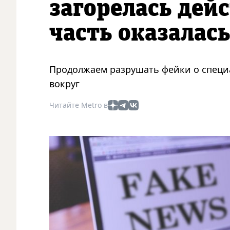
загорелась дей
часть оказалас
Продолжаем разрушать фейки о специа
вокруг
Читайте Metro в