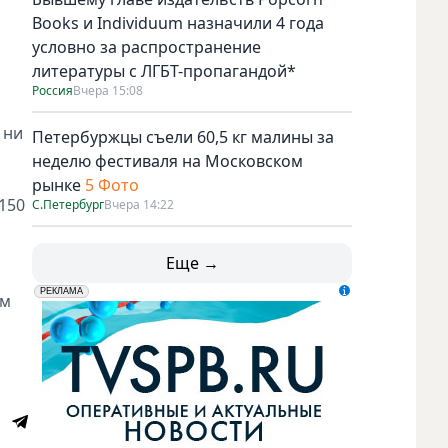
Books и Individuum назначили 4 года
условно за распространение
литературы с ЛГБТ-пропагандой*
Россия
Вчера 15:08
 ни
Петербуржцы съели 60,5 кг малины за
неделю фестиваля на Московском
рынке
5 Фото
150
С.Петербург
Вчера 14:22
Еще →
erid: LdtCK5udn
АО "ГАТР", ИНН: 7841320717
РЕКЛАМА
ом