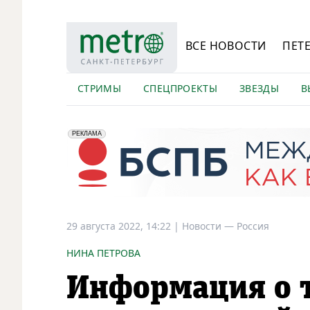
ВСЕ НОВОСТИ
ПЕТ
СТРИМЫ
СПЕЦПРОЕКТЫ
ЗВЕЗДЫ
В
erid: 2VfnxyFybV5
ПАО "Банк "Санкт-Петербург", ИНН: 7831000027
РЕКЛАМА
29 августа 2022, 14:22
|
Новости —
Россия
НИНА ПЕТРОВА
Информация о т