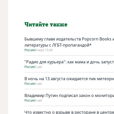
Читайте также
Бывшему главе издательств Popcorn Books и
литературы с ЛГБТ-пропагандой*
Россия
Вчера 15:08
"Радио для курьера": как мама и дочь запус
Россия
5 авг
В ночь на 13 августа ожидается пик метеор
Россия
4 авг
Владимир Путин подписал закон о монитори
Россия
4 авг
Что известно о взрыве в ресторане в центр