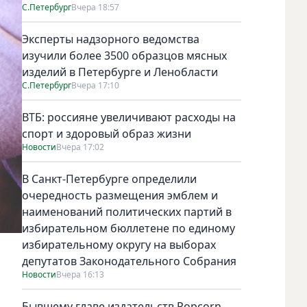
С.Петербург
Вчера 18:57
Эксперты надзорного ведомства
изучили более 3500 образцов мясных
изделий в Петербурге и Ленобласти
С.Петербург
Вчера 17:10
ВТБ: россияне увеличивают расходы на
спорт и здоровый образ жизни
Новости
Вчера 17:02
В Санкт-Петербурге определили
очередность размещения эмблем и
наименований политических партий в
избирательном бюллетене по единому
избирательному округу на выборах
депутатов Законодательного Собрания
Новости
Вчера 16:13
Бывшему главе издательств Popcorn