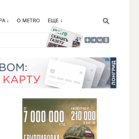
РА ↓
О METRO
ЕЩЕ ↓