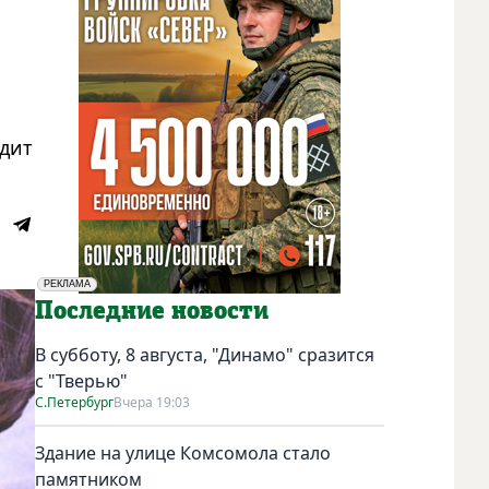
дит
РЕКЛАМА
Социальная реклама
Последние новости
В субботу, 8 августа, "Динамо" сразится
с "Тверью"
С.Петербург
Вчера 19:03
Здание на улице Комсомола стало
памятником