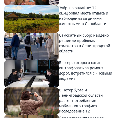
Зубры в онлайне: Т2
оцифровал места отдыха и
наблюдения за дикими
животными в Ленобласти
Самокатный сбор: найдено
решение проблемы
самокатов в Ленинградской
области
Блогер, которого хотят
оштрафовать за ремонт
дорог, встретился с «Новыми
людьми»
В Петербурге и
Ленинградской области
растет потребление
мобильного трафика –
исследование T2
Два краеведческих музея