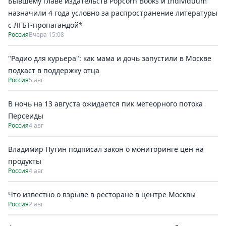
Бывшему главе издательств Popcorn Books и Individuum
назначили 4 года условно за распространение литературы
с ЛГБТ-пропагандой*
Россия
Вчера 15:08
"Радио для курьера": как мама и дочь запустили в Москве
подкаст в поддержку отца
Россия
5 авг
В ночь на 13 августа ожидается пик метеорного потока
Персеиды
Россия
4 авг
Владимир Путин подписал закон о мониторинге цен на
продукты
Россия
4 авг
Что известно о взрыве в ресторане в центре Москвы
Россия
2 авг