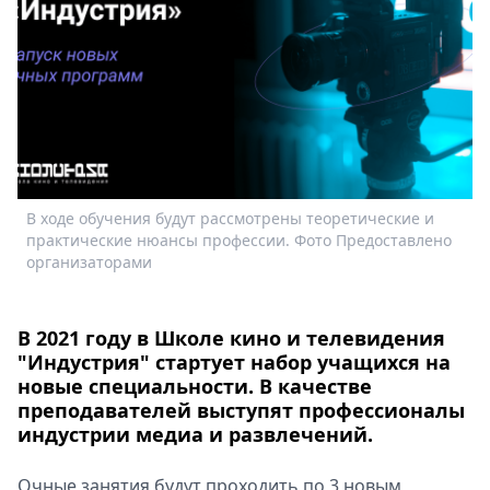
Спецпроекты
Звезды
Выборы
2026
Скачай
Metro
В ходе обучения будут рассмотрены теоретические и
практические нюансы профессии. Фото Предоставлено
организаторами
В 2021 году в Школе кино и телевидения
"Индустрия" стартует набор учащихся на
новые специальности. В качестве
преподавателей выступят профессионалы
индустрии медиа и развлечений.
Очные занятия будут проходить по 3 новым