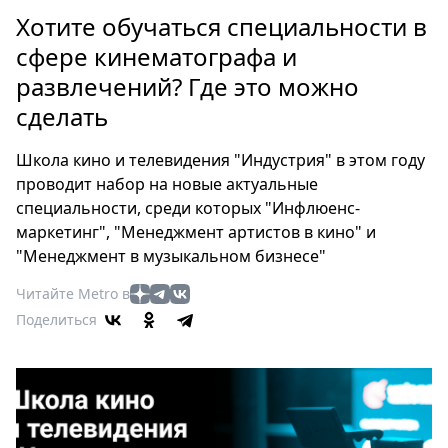
Петербург
Хотите обучаться специальности в
Россия
сфере кинематографа и
Мир
развлечений? Где это можно
Здоровье
сделать
Еда
Туризм
Школа кино и телевидения "Индустрия" в этом году
Мода
проводит набор на новые актуальные
Театр
специальности, среди которых "Инфлюенс-
Кино
маркетинг", "Менеджмент артистов в кино" и
Афиша
"Менеджмент в музыкальном бизнесе"
Книги
Читайте Metro в
Выставки
Поделиться
Пресс-
релизы
О
Metro
Стримы