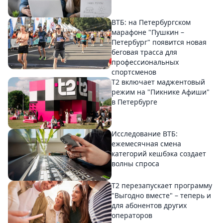
ВТБ: на Петербургском
марафоне "Пушкин –
Петербург" появится новая
беговая трасса для
профессиональных
спортсменов
Т2 включает маджентовый
режим на "Пикнике Афиши"
в Петербурге
Исследование ВТБ:
ежемесячная смена
категорий кешбэка создает
волны спроса
Т2 перезапускает программу
"Выгодно вместе" – теперь и
для абонентов других
операторов