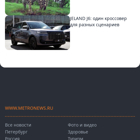
JELAND J6: один кроссовер
для разных сценариев
WWW.METRONEWS.RU
Все новости
Фото и видео
Петербург
Здоровье
Россия
Туризм