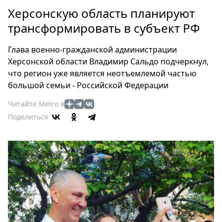
Петербург
Херсонскую область планируют
Россия
трансформировать в субъект РФ
Мир
Здоровье
Глава военно-гражданской администрации
Еда
Херсонской области Владимир Сальдо подчеркнул,
Туризм
что регион уже является неотъемлемой частью
Мода
большой семьи - Российской Федерации
Театр
Читайте Metro в
Кино
Поделиться
Афиша
Книги
Выставки
Пресс-
релизы
О
Metro
Стримы