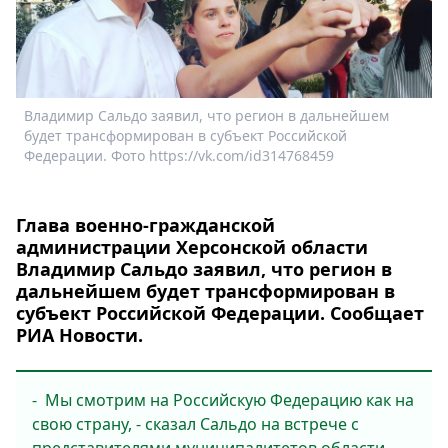
Спецпроекты
Звезды
Выборы
2026
Владимир Сальдо заявил, что регион в дальнейшем
Скачай
будет трансформирован в субъект Российской
Metro
Федерации. Фото https://vk.com/id314768459
Глава военно-гражданской
администрации Херсонской области
Владимир Сальдо заявил, что регион в
дальнейшем будет трансформирован в
субъект Российской Федерации. Сообщает
РИА Новости.
- Мы смотрим на Российскую Федерацию как на
свою страну, - сказал Сальдо на встрече с