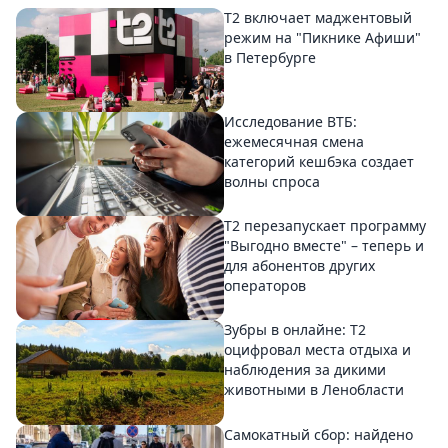
Т2 включает маджентовый
режим на "Пикнике Афиши"
в Петербурге
Исследование ВТБ:
ежемесячная смена
категорий кешбэка создает
волны спроса
Т2 перезапускает программу
"Выгодно вместе" – теперь и
для абонентов других
операторов
Зубры в онлайне: Т2
оцифровал места отдыха и
наблюдения за дикими
животными в Ленобласти
Самокатный сбор: найдено