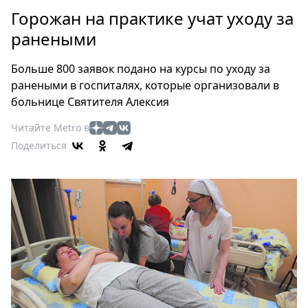
Петербург
Горожан на практике учат уходу за
Россия
ранеными
Мир
Здоровье
Больше 800 заявок подано на курсы по уходу за
Еда
ранеными в госпиталях, которые организовали в
Туризм
больнице Святителя Алексия
Мода
Читайте Metro в
Театр
Поделиться
Кино
Афиша
Книги
Выставки
Пресс-
релизы
О
Metro
Стримы