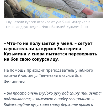
Спецпроекты
Звезды
Выборы
Слушатели курсов осваивают учебный материал в
2026
течение двух недель. Фото Василий Кузьмичёнок
Скачай
Metro
– Что-то не получается у меня, – сетует
слушательница курсов Екатерина
Кузьмина и снова пытается перевернуть
на бок свою сокурсницу.
На помощь приходит преподаватель учебного
центра больницы Святителя Алексия Яна
Филиппова.
– Вы просто очень глубоко руку под спину "пациента"
подсовываете, – замечает ошибку специалист. –
Зафиксируйте руку, свою спину держите прямо и