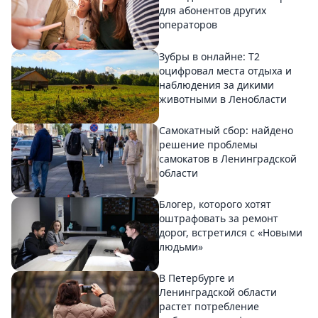
для абонентов других
операторов
Зубры в онлайне: Т2
оцифровал места отдыха и
наблюдения за дикими
животными в Ленобласти
Самокатный сбор: найдено
решение проблемы
самокатов в Ленинградской
области
Блогер, которого хотят
оштрафовать за ремонт
дорог, встретился с «Новыми
людьми»
В Петербурге и
Ленинградской области
растет потребление