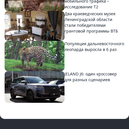
мобильного трафика –
исследование T2
Два краеведческих музея
Ленинградской области
стали победителями
грантовой программы ВТБ
Популяция дальневосточного
леопарда выросла в 6 раз
JELAND J6: один кроссовер
для разных сценариев