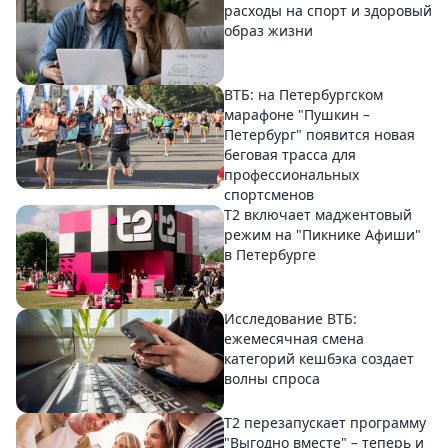
расходы на спорт и здоровый
образ жизни
ВТБ: на Петербургском
марафоне "Пушкин –
Петербург" появится новая
беговая трасса для
профессиональных
спортсменов
Т2 включает маджентовый
режим на "Пикнике Афиши"
в Петербурге
Исследование ВТБ:
ежемесячная смена
категорий кешбэка создает
волны спроса
Т2 перезапускает программу
"Выгодно вместе" – теперь и