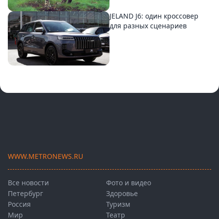
JELAND J6: один кроссовер
для разных сценариев
WWW.METRONEWS.RU
Все новости
Фото и видео
Петербург
Здоровье
Россия
Туризм
Мир
Театр