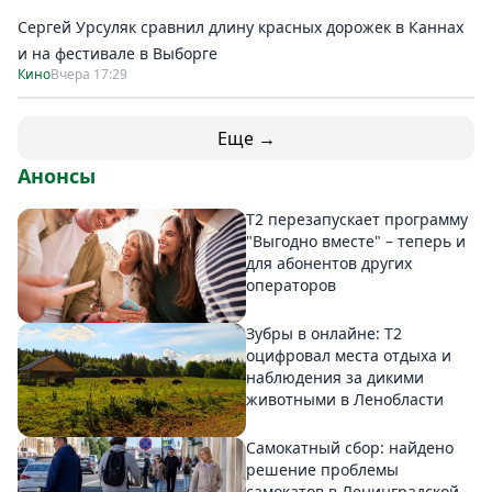
Сергей Урсуляк сравнил длину красных дорожек в Каннах
и на фестивале в Выборге
Кино
Вчера 17:29
Еще →
Анонсы
Т2 перезапускает программу
"Выгодно вместе" – теперь и
для абонентов других
операторов
Зубры в онлайне: Т2
оцифровал места отдыха и
наблюдения за дикими
животными в Ленобласти
Самокатный сбор: найдено
решение проблемы
самокатов в Ленинградской