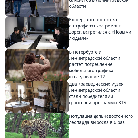
области
Блогер, которого хотят
оштрафовать за ремонт
дорог, встретился с «Новыми
людьми»
В Петербурге и
Ленинградской области
растет потребление
мобильного трафика –
исследование T2
Два краеведческих музея
Ленинградской области
стали победителями
грантовой программы ВТБ
Популяция дальневосточного
леопарда выросла в 6 раз