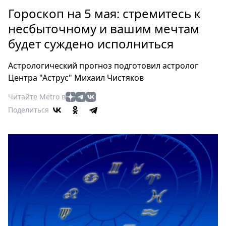
Петербург
Гороскоп на 5 мая: стремитесь к
Россия
несбыточному и вашим мечтам
Мир
будет суждено исполниться
Здоровье
Еда
Астрологический прогноз подготовил астролог
Туризм
Центра "Аструс" Михаил Чистяков
Мода
Читайте Metro в
Театр
Поделиться
Кино
Афиша
Книги
Выставки
Пресс-
релизы
О
Metro
Стримы