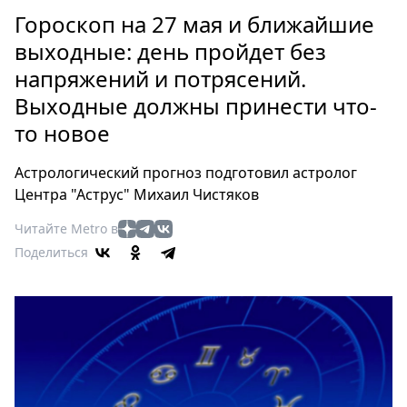
Петербург
Гороскоп на 27 мая и ближайшие
Россия
выходные: день пройдет без
Мир
напряжений и потрясений.
Здоровье
Выходные должны принести что-
Еда
Туризм
то новое
Мода
Астрологический прогноз подготовил астролог
Театр
Центра "Аструс" Михаил Чистяков
Кино
Афиша
Читайте Metro в
Поделиться
Книги
Выставки
Пресс-
релизы
О
Metro
Стримы