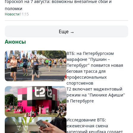
Гороскоп на 7 августа: возможны внезапные сбои и
поломки
Новости
11:15
Еще →
Анонсы
ВТБ: на Петербургском
марафоне "Пушкин –
Петербург" появится новая
беговая трасса для
профессиональных
спортсменов
Т2 включает маджентовый
режим на "Пикнике Афиши"
в Петербурге
Исследование ВТБ:
ежемесячная смена
категорий кешбэка создает