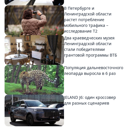
В Петербурге и
Ленинградской области
растет потребление
мобильного трафика –
исследование T2
Два краеведческих музея
Ленинградской области
стали победителями
грантовой программы ВТБ
Популяция дальневосточного
леопарда выросла в 6 раз
JELAND J6: один кроссовер
для разных сценариев