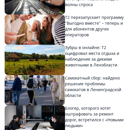
волны спроса
Т2 перезапускает программу
"Выгодно вместе" – теперь и
для абонентов других
операторов
Зубры в онлайне: Т2
оцифровал места отдыха и
наблюдения за дикими
животными в Ленобласти
Самокатный сбор: найдено
решение проблемы
самокатов в Ленинградской
области
Блогер, которого хотят
оштрафовать за ремонт
дорог, встретился с «Новыми
людьми»