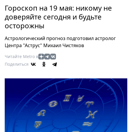
Петербург
Гороскоп на 19 мая: никому не
Россия
доверяйте сегодня и будьте
Мир
осторожны
Здоровье
Еда
Астрологический прогноз подготовил астролог
Туризм
Центра "Аструс" Михаил Чистяков
Мода
Читайте Metro в
Театр
Поделиться
Кино
Афиша
Книги
Выставки
Пресс-
релизы
О
Metro
Стримы