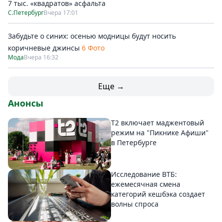
7 тыс. «квадратов» асфальта
С.Петербург
Вчера 17:01
Забудьте о синих: осенью модницы будут носить
коричневые джинсы
6 Фото
Мода
Вчера 16:32
Еще →
Анонсы
Т2 включает маджентовый
режим на "Пикнике Афиши"
в Петербурге
Исследование ВТБ:
ежемесячная смена
категорий кешбэка создает
волны спроса