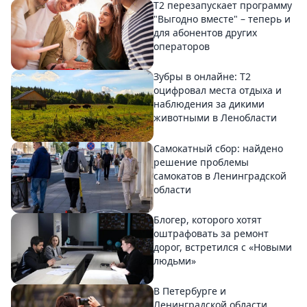
Т2 перезапускает программу
"Выгодно вместе" – теперь и
для абонентов других
операторов
Зубры в онлайне: Т2
оцифровал места отдыха и
наблюдения за дикими
животными в Ленобласти
Самокатный сбор: найдено
решение проблемы
самокатов в Ленинградской
области
Блогер, которого хотят
оштрафовать за ремонт
дорог, встретился с «Новыми
людьми»
В Петербурге и
Ленинградской области