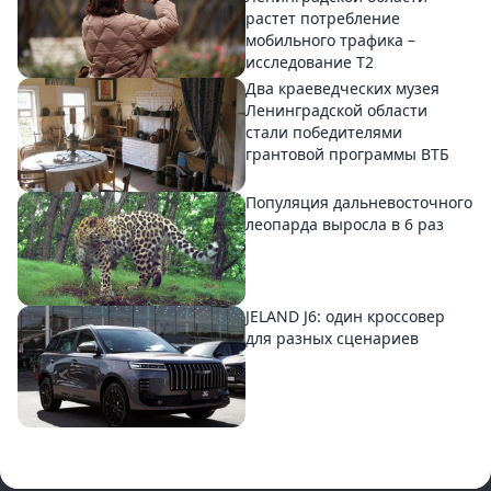
растет потребление
мобильного трафика –
исследование T2
Два краеведческих музея
Ленинградской области
стали победителями
грантовой программы ВТБ
Популяция дальневосточного
леопарда выросла в 6 раз
JELAND J6: один кроссовер
для разных сценариев