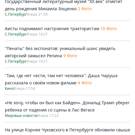
Государственный литературный музей "ХХ век" отметит
день рождения Михаила Зощенко
2 Фото
С.Петербург
Вчера 21:59
Аисты поднимают настроение трактористам
10 Фото
С.Петербург
Вчера 19:27
"Пенаты" без экспонатов: уникальный шанс увидеть
авторский замысел Репина
9 Фото
С.Петербург
Вчера 19:21
"Там, где нет чести, там нет человека": Даша Чаруша
рассказала о своём новом фильме
4 Фото
Кино
Вчера 17:54
«Не хочу, чтобы он был как Байден». Дональд Трамп уберег
ребенка от падения со сцены в Лас-Вегасе
Мировые новости
Вчера 17:23
На улице Корнея Чуковского в Петербурге обновили свыше