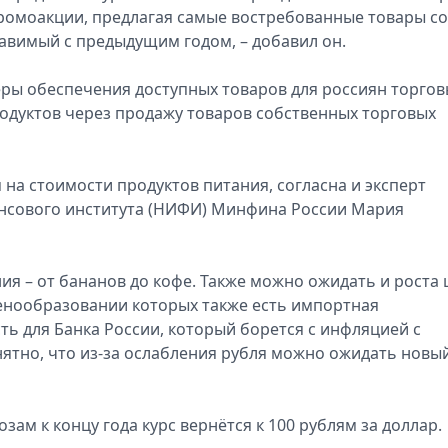
ромоакции, предлагая самые востребованные товары со
тавимый с предыдущим годом, – добавил он.
меры обеспечения доступных товаров для россиян торго
одуктов через продажу товаров собственных торговых
 на стоимости продуктов питания, согласна и эксперт
нсового института (НИФИ) Минфина России Мария
я – от бананов до кофе. Также можно ожидать и роста 
ценообразовании которых также есть импортная
ть для Банка России, который борется с инфляцией с
тно, что из-за ослабления рубля можно ожидать новы
зам к концу года курс вернётся к 100 рублям за доллар.