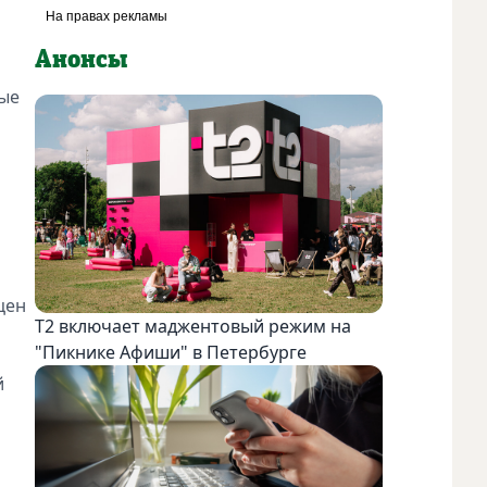
Анонсы
вые
цен
Т2 включает маджентовый режим на
"Пикнике Афиши" в Петербурге
й