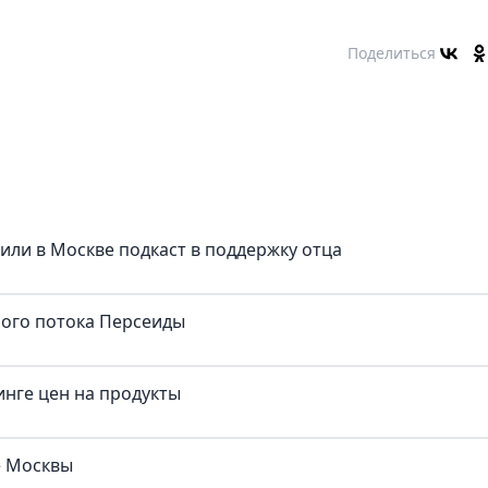
Поделиться
тили в Москве подкаст в поддержку отца
ного потока Персеиды
нге цен на продукты
е Москвы