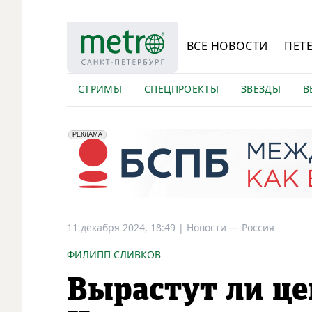
ВСЕ НОВОСТИ
ПЕТ
СТРИМЫ
СПЕЦПРОЕКТЫ
ЗВЕЗДЫ
В
erid: 2VfnxyFybV5
ПАО "Банк "Санкт-Петербург", ИНН: 7831000027
РЕКЛАМА
11 декабря 2024, 18:49
|
Новости —
Россия
ФИЛИПП СЛИВКОВ
Вырастут ли це