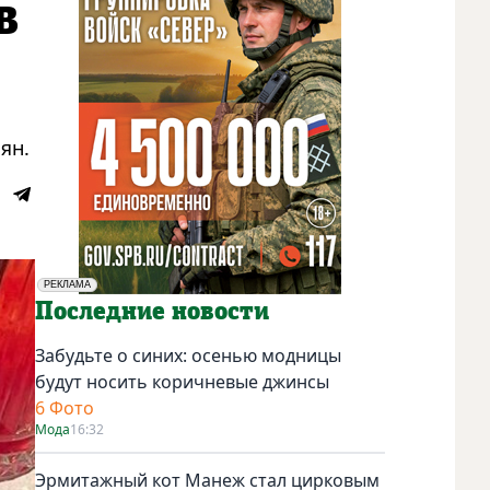
в
ян.
РЕКЛАМА
Социальная реклама
Последние новости
Забудьте о синих: осенью модницы
будут носить коричневые джинсы
6 Фото
Мода
16:32
Эрмитажный кот Манеж стал цирковым