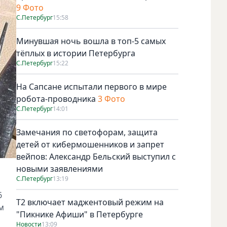
9 Фото
С.Петербург
15:58
Минувшая ночь вошла в топ-5 самых
тёплых в истории Петербурга
С.Петербург
15:22
На Сапсане испытали первого в мире
робота-проводника
3 Фото
С.Петербург
14:01
Замечания по светофорам, защита
детей от кибермошенников и запрет
вейпов: Александр Бельский выступил с
новыми заявлениями
С.Петербург
13:19
6
Т2 включает маджентовый режим на
м
"Пикнике Афиши" в Петербурге
Новости
13:09