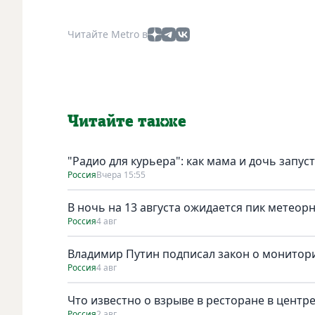
Читайте Metro в
Читайте также
"Радио для курьера": как мама и дочь запус
Россия
Вчера 15:55
В ночь на 13 августа ожидается пик метеор
Россия
4 авг
Владимир Путин подписал закон о монитори
Россия
4 авг
Что известно о взрыве в ресторане в центр
Россия
2 авг