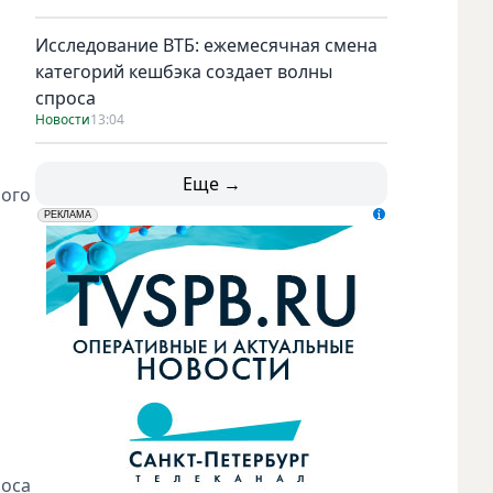
Исследование ВТБ: ежемесячная смена
категорий кешбэка создает волны
спроса
Новости
13:04
Еще →
ного
erid: LdtCK5udn
АО "ГАТР", ИНН: 7841320717
РЕКЛАМА
роса