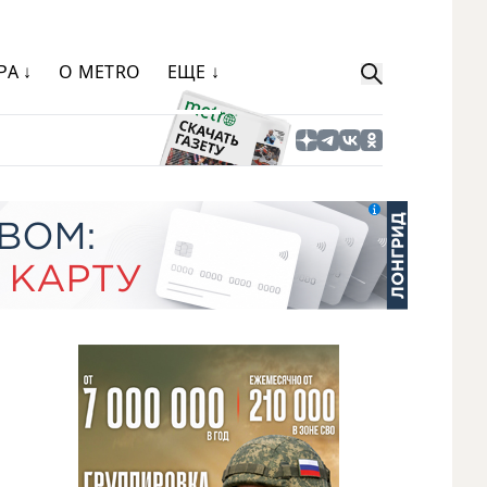
РА ↓
О METRO
ЕЩЕ ↓