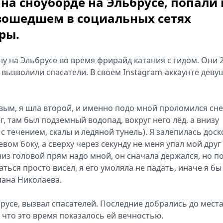
на сноуборде на Эльбрусе, попали 
зошедшем в социальных сетях
ры.
 на Эльбрусе во время фрирайд катания с гидом. Они 
 вызволили спасатели. В своем Instagram-аккаунте деву
вым, я шла второй, и именно подо мной проломился снег
, там был подземный водопад, вокруг него лёд, а внизу
с течением, скалы и ледяной тунель). Я залепилась доск
вом боку, а сверху через секунду не меня упал мой друг
вниз головой прям надо мной, он сначала держался, но п
аться просто висел, я его умоляла не падать, иначе я бы
иана Николаева.
русе, вызвал спасателей. Последние добрались до места
, что это время показалось ей вечностью.