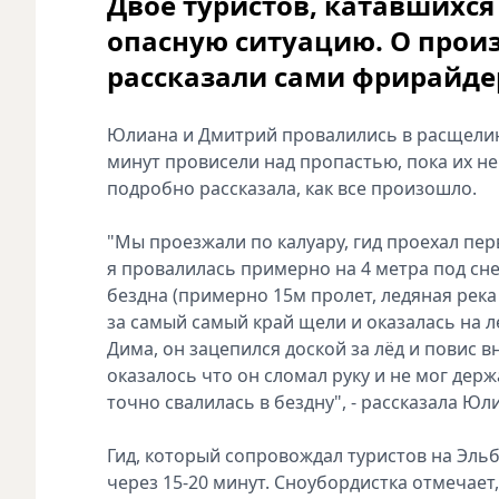
Двое туристов, катавшихся 
опасную ситуацию. О прои
рассказали сами фрирайде
Юлиана и Дмитрий провалились в расщелину
минут провисели над пропастью, пока их не
подробно рассказала, как все произошло.
"Мы проезжали по калуару, гид проехал пер
я провалилась примерно на 4 метра под снег
бездна (примерно 15м пролет, ледяная река 
за самый самый край щели и оказалась на ле
Дима, он зацепился доской за лёд и повис 
оказалось что он сломал руку и не мог держ
точно свалилась в бездну", - рассказала Юл
Гид, который сопровождал туристов на Эльб
через 15-20 минут. Сноубордистка отмечает