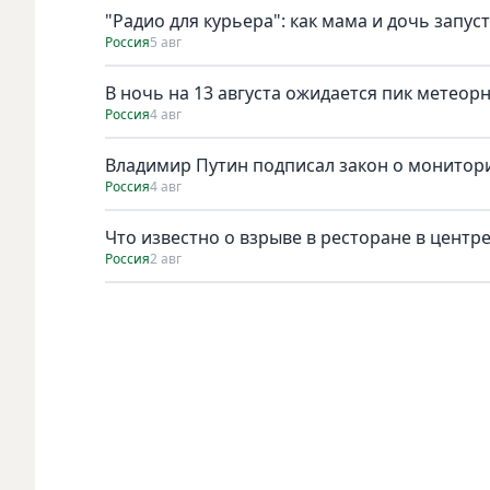
"Радио для курьера": как мама и дочь запус
Россия
5 авг
В ночь на 13 августа ожидается пик метеор
Россия
4 авг
Владимир Путин подписал закон о монитори
Россия
4 авг
Что известно о взрыве в ресторане в центр
Россия
2 авг