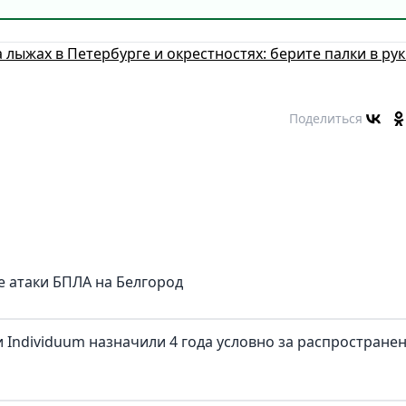
а лыжах в Петербурге и окрестностях: берите палки в рук
Поделиться
е атаки БПЛА на Белгород
 Individuum назначили 4 года условно за распростране