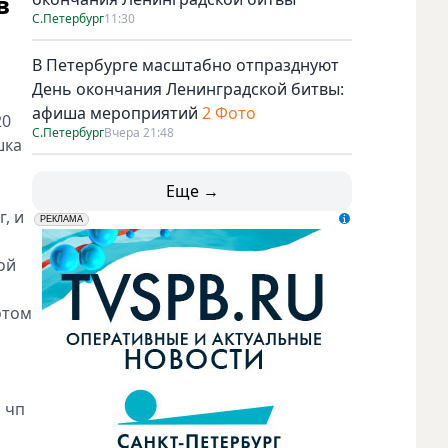
в
С.Петербург
11:30
В Петербурге масштабно отпразднуют
День окончания Ленинградской битвы:
афиша мероприятий
2 Фото
20
С.Петербург
Вчера 21:48
шка
Еще →
, и
erid: LdtCK5udn
АО "ГАТР", ИНН: 7841320717
РЕКЛАМА
ой
отом
 чп