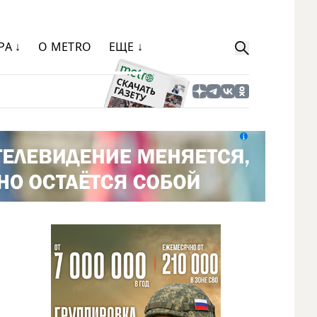
РА ↓
О METRO
ЕЩЕ ↓