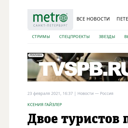
ВСЕ НОВОСТИ
ПЕТ
СТРИМЫ
СПЕЦПРОЕКТЫ
ЗВЕЗДЫ
В
erid: LdtCK5Efv
АО "ГАТР", ИНН: 7841320717
РЕКЛАМА
23 февраля 2021, 16:37
|
Новости —
Россия
КСЕНИЯ ГАЙЗЛЕР
Двое туристов 