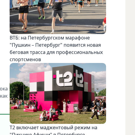
ВТБ: на Петербургском марафоне
"Пушкин – Петербург" появится новая
беговая трасса для профессиональных
спортсменов
пока
 как
Т2 включает маджентовый режим на
"Пикнике Афиши" в Петербурге