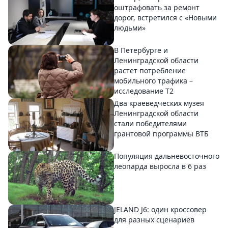
оштрафовать за ремонт
дорог, встретился с «Новыми
людьми»
В Петербурге и
Ленинградской области
растет потребление
мобильного трафика –
исследование T2
Два краеведческих музея
Ленинградской области
стали победителями
грантовой программы ВТБ
Популяция дальневосточного
леопарда выросла в 6 раз
JELAND J6: один кроссовер
для разных сценариев