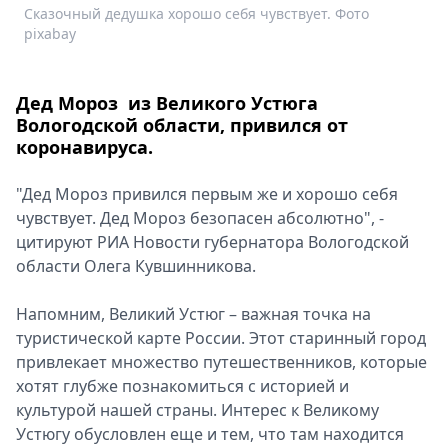
Сказочный дедушка хорошо себя чувствует. Фото
С
Спецпроекты
pixabay
p
Звезды
Выборы
2026
Дед Мороз из Великого Устюга
Скачай
Вологодской области, привился от
Metro
коронавируса.
"Дед Мороз привился первым же и хорошо себя
чувствует. Дед Мороз безопасен абсолютно", -
цитируют РИА Новости губернатора Вологодской
области Олега Кувшинникова.
Напомним, Великий Устюг – важная точка на
туристической карте России. Этот старинный город
привлекает множество путешественников, которые
хотят глубже познакомиться с историей и
культурой нашей страны. Интерес к Великому
Устюгу обусловлен еще и тем, что там находится