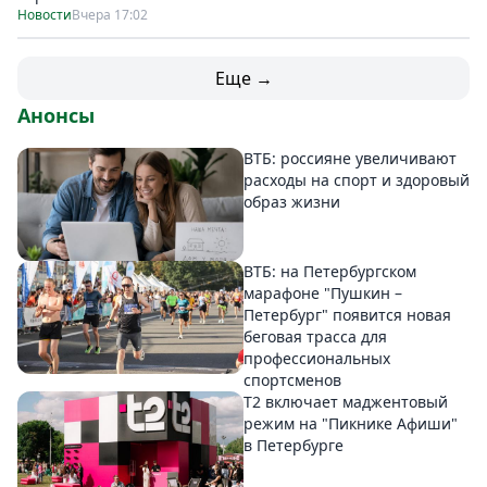
Новости
Вчера 17:02
Еще →
Анонсы
ВТБ: россияне увеличивают
расходы на спорт и здоровый
образ жизни
ВТБ: на Петербургском
марафоне "Пушкин –
Петербург" появится новая
беговая трасса для
профессиональных
спортсменов
Т2 включает маджентовый
режим на "Пикнике Афиши"
в Петербурге