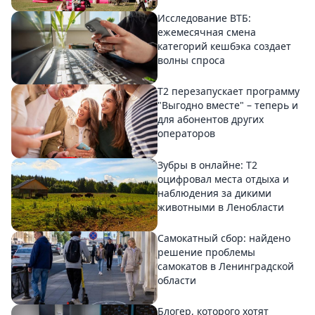
Исследование ВТБ:
ежемесячная смена
категорий кешбэка создает
волны спроса
Т2 перезапускает программу
"Выгодно вместе" – теперь и
для абонентов других
операторов
Зубры в онлайне: Т2
оцифровал места отдыха и
наблюдения за дикими
животными в Ленобласти
Самокатный сбор: найдено
решение проблемы
самокатов в Ленинградской
области
Блогер, которого хотят