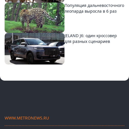
Популяция дальневосточного
леопарда выросла в 6 раз
JELAND J6: один кроссовер
для разных сценариев
WWW.METRONEWS.RU