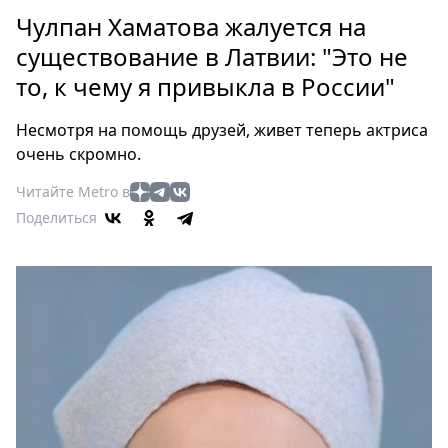
Петербург
Чулпан Хаматова жалуется на
Россия
существование в Латвии: "Это не
Мир
то, к чему я привыкла в России"
Здоровье
Еда
Несмотря на помощь друзей, живет теперь актриса
Туризм
очень скромно.
Мода
Читайте Metro в
Театр
Поделиться
Кино
Афиша
Книги
Выставки
Пресс-
релизы
О
Metro
Стримы