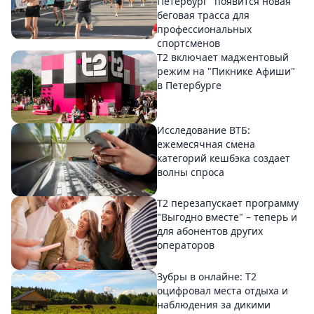
Петербург" появится новая
беговая трасса для
профессиональных
спортсменов
Т2 включает маджентовый
режим на "Пикнике Афиши"
в Петербурге
Исследование ВТБ:
ежемесячная смена
категорий кешбэка создает
волны спроса
Т2 перезапускает программу
"Выгодно вместе" – теперь и
для абонентов других
операторов
Зубры в онлайне: Т2
оцифровал места отдыха и
наблюдения за дикими