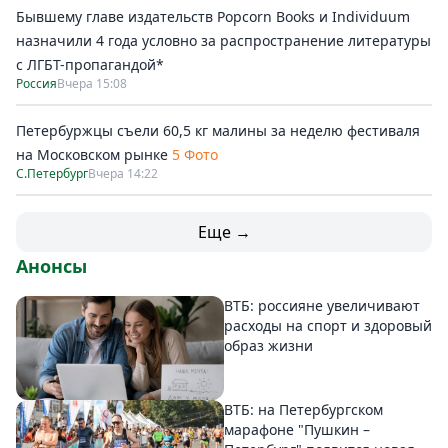
Бывшему главе издательств Popcorn Books и Individuum
назначили 4 года условно за распространение литературы
с ЛГБТ-пропагандой*
Россия
Вчера 15:08
Петербуржцы съели 60,5 кг малины за неделю фестиваля
на Московском рынке
5 Фото
С.Петербург
Вчера 14:22
Еще →
Анонсы
ВТБ: россияне увеличивают
расходы на спорт и здоровый
образ жизни
ВТБ: на Петербургском
марафоне "Пушкин –