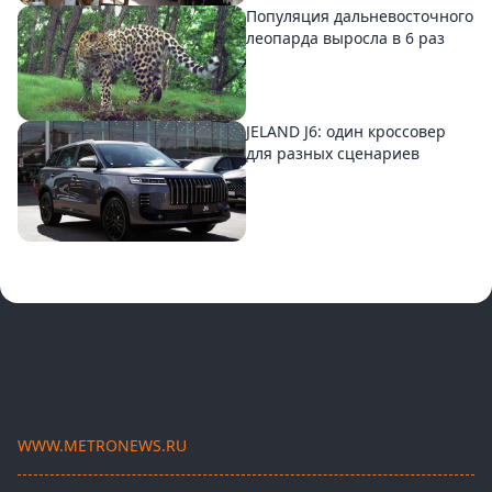
Популяция дальневосточного
леопарда выросла в 6 раз
JELAND J6: один кроссовер
для разных сценариев
WWW.METRONEWS.RU