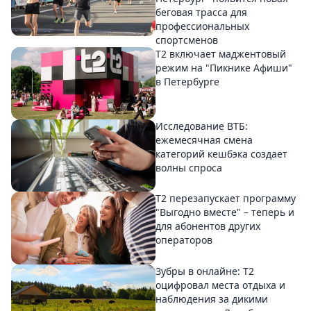
беговая трасса для
профессиональных
спортсменов
Т2 включает маджентовый
режим на "Пикнике Афиши"
в Петербурге
Исследование ВТБ:
ежемесячная смена
категорий кешбэка создает
волны спроса
Т2 перезапускает программу
"Выгодно вместе" – теперь и
для абонентов других
операторов
Зубры в онлайне: Т2
оцифровал места отдыха и
наблюдения за дикими