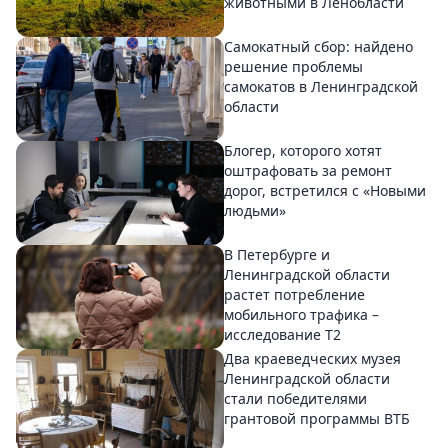
животными в Ленобласти
Самокатный сбор: найдено
решение проблемы
самокатов в Ленинградской
области
Блогер, которого хотят
оштрафовать за ремонт
дорог, встретился с «Новыми
людьми»
В Петербурге и
Ленинградской области
растет потребление
мобильного трафика –
исследование T2
Два краеведческих музея
Ленинградской области
стали победителями
грантовой программы ВТБ