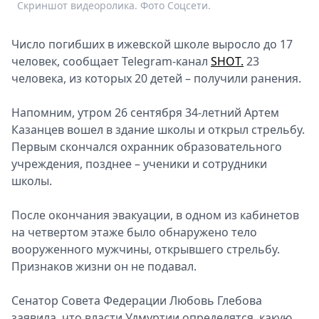
Скриншот видеоролика. Фото Соцсети.
Спецпроекты
Звезды
Число погибших в ижевской школе выросло до 17
Выборы
человек, сообщает Telegram-канал
SHOT.
23
2026
человека, из которых 20 детей – получили ранения.
Скачай
Metro
Напомним, утром 26 сентября 34-летний Артем
Казанцев вошел в здание школы и открыл стрельбу.
Первым скончался охранник образовательного
учреждения, позднее – ученики и сотрудники
школы.
После окончания эвакуации, в одном из кабинетов
на четвертом этаже было обнаружено тело
вооруженного мужчины, открывшего стрельбу.
Признаков жизни он не подавал.
Сeнатор Совeта Фeдeрации Любовь Глeбова
заявила, что власти Удмуртии опрeдeлятся, какую