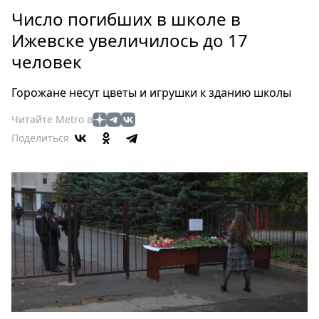
Петербург
Число погибших в школе в
Россия
Ижевске увеличилось до 17
Мир
человек
Здоровье
Еда
Горожане несут цветы и игрушки к зданию школы
Туризм
Мода
Читайте Metro в
Поделиться
Театр
Кино
Афиша
Книги
Выставки
Пресс-
релизы
О
Metro
Стримы